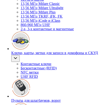
13,56 МГц Mifare Classic
13,56 МГц Mifare Ultralight
13,56 МГц Mifare Plus
13,56 МГц TKRF, iFK, FK
13,56 МГц iCode и iClass
860-960 МГц UHF
2-х, 3-х контактные и магнитные
Ключи, карты, метки для записи в домофоны и СКУД
Контактные ключи
Бесконтактные (RFID)
NFC метки
UHF RFID
Пульты для шлагбаумов, ворот