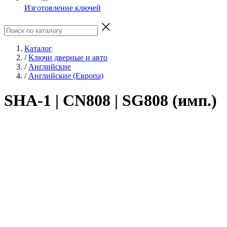
Изготовление ключей
Каталог
/
Ключи дверные и авто
/
Английские
/
Английские (Европа)
SHA-1 | CN808 | SG808 (имп.)