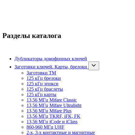
Разделы каталога
Дубликаторы домофонных ключей
Заготовки ключей. Карты, брелоки
Заготовки ТМ
125 кГц брелоки
125 кГц эпокси
125 кГц браслеты
125 кГц карты
13,56 МГц Mifare Classic
13,56 МГц Mifare Ultralight
13,56 МГц Mifare Plus
13,56 МГц TKRF, iFK, FK
13,56 МГц iCode и iClass
860-960 МГц UHF
2-х, 3-х контактные и магнитные