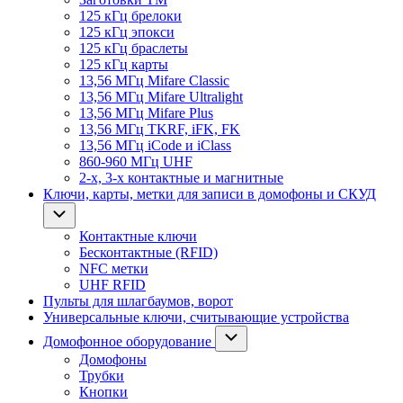
125 кГц брелоки
125 кГц эпокси
125 кГц браслеты
125 кГц карты
13,56 МГц Mifare Classic
13,56 МГц Mifare Ultralight
13,56 МГц Mifare Plus
13,56 МГц TKRF, iFK, FK
13,56 МГц iCode и iClass
860-960 МГц UHF
2-х, 3-х контактные и магнитные
Ключи, карты, метки для записи в домофоны и СКУД
Контактные ключи
Бесконтактные (RFID)
NFC метки
UHF RFID
Пульты для шлагбаумов, ворот
Универсальные ключи, считывающие устройства
Домофонное оборудование
Домофоны
Трубки
Кнопки