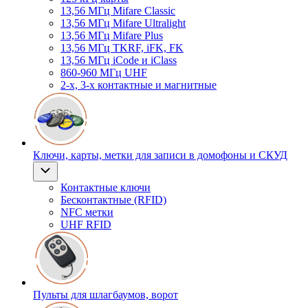
13,56 МГц Mifare Classic
13,56 МГц Mifare Ultralight
13,56 МГц Mifare Plus
13,56 МГц TKRF, iFK, FK
13,56 МГц iCode и iClass
860-960 МГц UHF
2-х, 3-х контактные и магнитные
Ключи, карты, метки для записи в домофоны и СКУД
Контактные ключи
Бесконтактные (RFID)
NFC метки
UHF RFID
Пульты для шлагбаумов, ворот