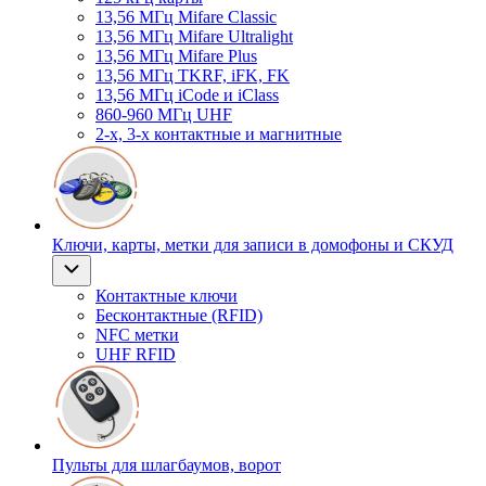
13,56 МГц Mifare Classic
13,56 МГц Mifare Ultralight
13,56 МГц Mifare Plus
13,56 МГц TKRF, iFK, FK
13,56 МГц iCode и iClass
860-960 МГц UHF
2-х, 3-х контактные и магнитные
Ключи, карты, метки для записи в домофоны и СКУД
Контактные ключи
Бесконтактные (RFID)
NFC метки
UHF RFID
Пульты для шлагбаумов, ворот