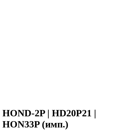
HOND-2P | HD20P21 |
HON33P (имп.)