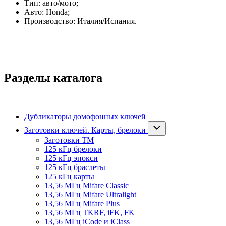
Тип: авто/мото;
Авто: Honda;
Производство: Италия/Испания.
Разделы каталога
Дубликаторы домофонных ключей
Заготовки ключей. Карты, брелоки
Заготовки ТМ
125 кГц брелоки
125 кГц эпокси
125 кГц браслеты
125 кГц карты
13,56 МГц Mifare Classic
13,56 МГц Mifare Ultralight
13,56 МГц Mifare Plus
13,56 МГц TKRF, iFK, FK
13,56 МГц iCode и iClass