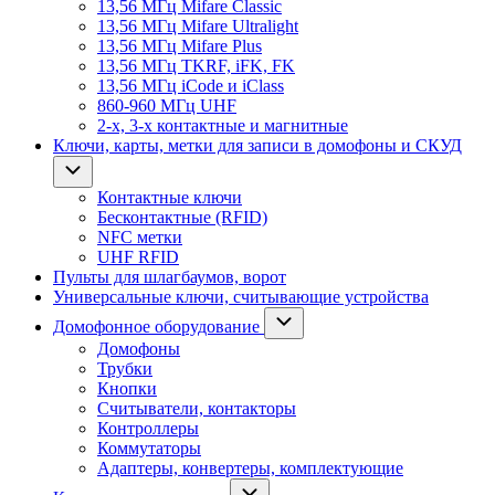
13,56 МГц Mifare Classic
13,56 МГц Mifare Ultralight
13,56 МГц Mifare Plus
13,56 МГц TKRF, iFK, FK
13,56 МГц iCode и iClass
860-960 МГц UHF
2-х, 3-х контактные и магнитные
Ключи, карты, метки для записи в домофоны и СКУД
Контактные ключи
Бесконтактные (RFID)
NFC метки
UHF RFID
Пульты для шлагбаумов, ворот
Универсальные ключи, считывающие устройства
Домофонное оборудование
Домофоны
Трубки
Кнопки
Считыватели, контакторы
Контроллеры
Коммутаторы
Адаптеры, конвертеры, комплектующие