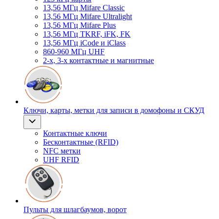
13,56 МГц Mifare Classic
13,56 МГц Mifare Ultralight
13,56 МГц Mifare Plus
13,56 МГц TKRF, iFK, FK
13,56 МГц iCode и iClass
860-960 МГц UHF
2-х, 3-х контактные и магнитные
Ключи, карты, метки для записи в домофоны и СКУД
Контактные ключи
Бесконтактные (RFID)
NFC метки
UHF RFID
Пульты для шлагбаумов, ворот