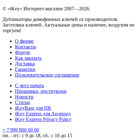
© «iKey» Интернет-магазин 2007—2026.
Дубликаторы домофонных ключей от производителя.
Заготовки ключей. Актуальные цены и наличие, воздухом не
торгуем!
О фирме
Контакты
Форум
Как заказать
Доставка
Гарантии
Пользовательское соглашение
С чего начать
Прошивки, инструкции
Новости
Статьи
iKeyBase для ПК
iKey Express для Андроид
iKey Express Privacy Policy
+ 7 999 800 00 00
пн. - пт.: с 9 до 18, сб.: с 10 до 15