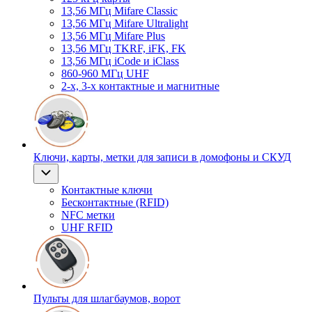
13,56 МГц Mifare Classic
13,56 МГц Mifare Ultralight
13,56 МГц Mifare Plus
13,56 МГц TKRF, iFK, FK
13,56 МГц iCode и iClass
860-960 МГц UHF
2-х, 3-х контактные и магнитные
Ключи, карты, метки для записи в домофоны и СКУД
Контактные ключи
Бесконтактные (RFID)
NFC метки
UHF RFID
Пульты для шлагбаумов, ворот