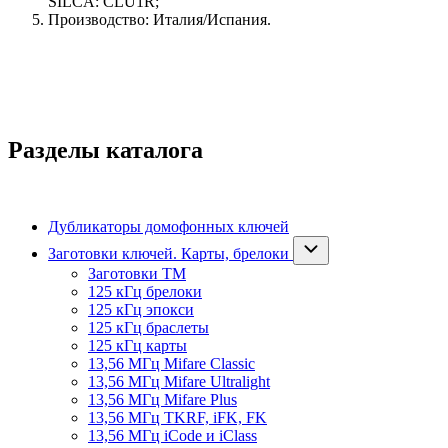
SILCA: CLU1R;
Производство: Италия/Испания.
Разделы каталога
Дубликаторы домофонных ключей
Заготовки ключей. Карты, брелоки
Заготовки ТМ
125 кГц брелоки
125 кГц эпокси
125 кГц браслеты
125 кГц карты
13,56 МГц Mifare Classic
13,56 МГц Mifare Ultralight
13,56 МГц Mifare Plus
13,56 МГц TKRF, iFK, FK
13,56 МГц iCode и iClass