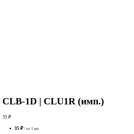
CLB-1D | CLU1R (имп.)
35 ₽
35 ₽
/ от 1 шт.