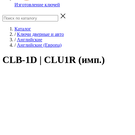
Изготовление ключей
Каталог
/
Ключи дверные и авто
/
Английские
/
Английские (Европа)
CLB-1D | CLU1R (имп.)