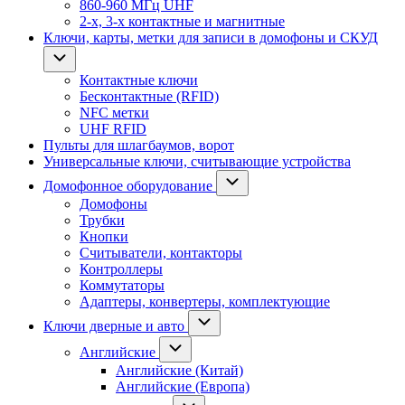
860-960 МГц UHF
2-х, 3-х контактные и магнитные
Ключи, карты, метки для записи в домофоны и СКУД
Контактные ключи
Бесконтактные (RFID)
NFC метки
UHF RFID
Пульты для шлагбаумов, ворот
Универсальные ключи, считывающие устройства
Домофонное оборудование
Домофоны
Трубки
Кнопки
Считыватели, контакторы
Контроллеры
Коммутаторы
Адаптеры, конвертеры, комплектующие
Ключи дверные и авто
Английские
Английские (Китай)
Английские (Европа)