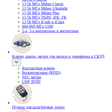
13,56 МГц Mifare Classic
13,56 МГц Mifare Ultralight
13,56 МГц Mifare Plus
13,56 МГц TKRF, iFK, FK
13,56 МГц iCode и iClass
860-960 МГц UHF
2-х, 3-х контактные и магнитные
Ключи, карты, метки для записи в домофоны и СКУД
Контактные ключи
Бесконтактные (RFID)
NFC метки
UHF RFID
Пульты для шлагбаумов, ворот