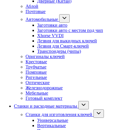
Дверные (Китай)
Аблой
Почтовые
Автомобильные
Заготовки авто
Заготовки авто с местом под чип
Xhorse VVDI
Лезвия для выкидных ключей
Лезвия для Смарт-ключей
Транспондеры (чипы)
Оригиналы ключей
Крестовые
Трубчатые
Помповые
Ригельные
Оптические
Железнодорожные
Мебельные
Готовый комплект
Станки и расходные материалы
Станки для изготовления ключей
Универсальные
Вертикальные