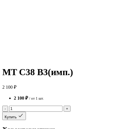
MT C38 B3(имп.)
2 100 ₽
2 100 ₽
/ от 1 шт.
-
+
Купить