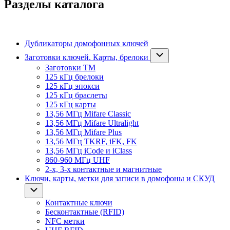
Разделы каталога
Дубликаторы домофонных ключей
Заготовки ключей. Карты, брелоки
Заготовки ТМ
125 кГц брелоки
125 кГц эпокси
125 кГц браслеты
125 кГц карты
13,56 МГц Mifare Classic
13,56 МГц Mifare Ultralight
13,56 МГц Mifare Plus
13,56 МГц TKRF, iFK, FK
13,56 МГц iCode и iClass
860-960 МГц UHF
2-х, 3-х контактные и магнитные
Ключи, карты, метки для записи в домофоны и СКУД
Контактные ключи
Бесконтактные (RFID)
NFC метки