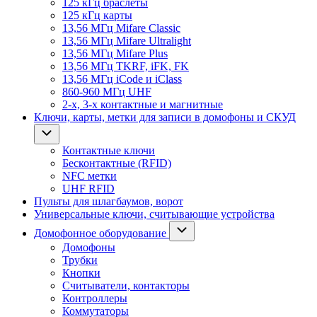
125 кГц браслеты
125 кГц карты
13,56 МГц Mifare Classic
13,56 МГц Mifare Ultralight
13,56 МГц Mifare Plus
13,56 МГц TKRF, iFK, FK
13,56 МГц iCode и iClass
860-960 МГц UHF
2-х, 3-х контактные и магнитные
Ключи, карты, метки для записи в домофоны и СКУД
Контактные ключи
Бесконтактные (RFID)
NFC метки
UHF RFID
Пульты для шлагбаумов, ворот
Универсальные ключи, считывающие устройства
Домофонное оборудование
Домофоны
Трубки
Кнопки
Считыватели, контакторы
Контроллеры
Коммутаторы