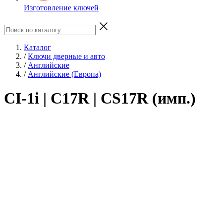
Изготовление ключей
Каталог
/
Ключи дверные и авто
/
Английские
/
Английские (Европа)
CI-1i | C17R | CS17R (имп.)