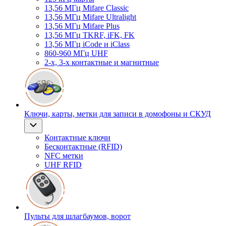
13,56 МГц Mifare Classic
13,56 МГц Mifare Ultralight
13,56 МГц Mifare Plus
13,56 МГц TKRF, iFK, FK
13,56 МГц iCode и iClass
860-960 МГц UHF
2-х, 3-х контактные и магнитные
Ключи, карты, метки для записи в домофоны и СКУД
Контактные ключи
Бесконтактные (RFID)
NFC метки
UHF RFID
Пульты для шлагбаумов, ворот