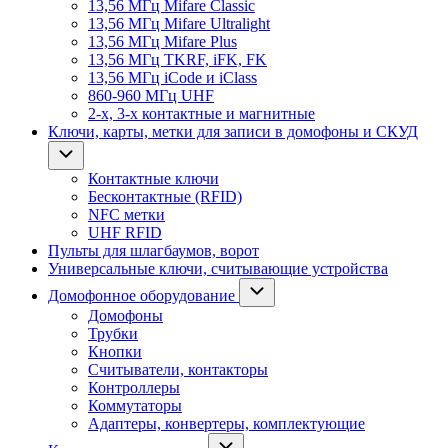
13,56 МГц Mifare Classic
13,56 МГц Mifare Ultralight
13,56 МГц Mifare Plus
13,56 МГц TKRF, iFK, FK
13,56 МГц iCode и iClass
860-960 МГц UHF
2-х, 3-х контактные и магнитные
Ключи, карты, метки для записи в домофоны и СКУД
Контактные ключи
Бесконтактные (RFID)
NFC метки
UHF RFID
Пульты для шлагбаумов, ворот
Универсальные ключи, считывающие устройства
Домофонное оборудование
Домофоны
Трубки
Кнопки
Считыватели, контакторы
Контроллеры
Коммутаторы
Адаптеры, конвертеры, комплектующие