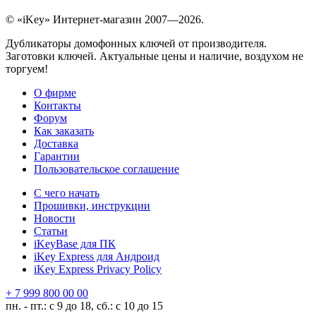
© «iKey» Интернет-магазин 2007—2026.
Дубликаторы домофонных ключей от производителя.
Заготовки ключей. Актуальные цены и наличие, воздухом не
торгуем!
О фирме
Контакты
Форум
Как заказать
Доставка
Гарантии
Пользовательское соглашение
С чего начать
Прошивки, инструкции
Новости
Статьи
iKeyBase для ПК
iKey Express для Андроид
iKey Express Privacy Policy
+ 7 999 800 00 00
пн. - пт.: с 9 до 18, сб.: с 10 до 15