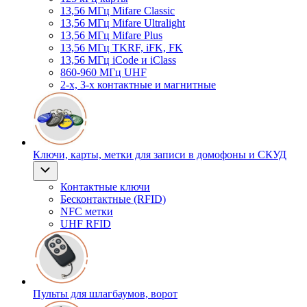
13,56 МГц Mifare Classic
13,56 МГц Mifare Ultralight
13,56 МГц Mifare Plus
13,56 МГц TKRF, iFK, FK
13,56 МГц iCode и iClass
860-960 МГц UHF
2-х, 3-х контактные и магнитные
Ключи, карты, метки для записи в домофоны и СКУД
Контактные ключи
Бесконтактные (RFID)
NFC метки
UHF RFID
Пульты для шлагбаумов, ворот