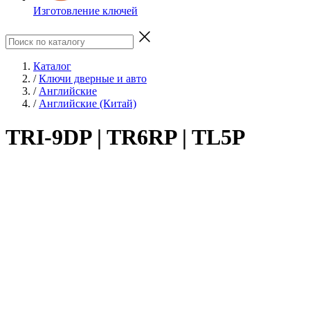
Изготовление ключей
Каталог
/
Ключи дверные и авто
/
Английские
/
Английские (Китай)
TRI-9DP | TR6RP | TL5P