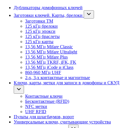
Дубликаторы домофонных ключей
Заготовки ключей. Карты, брелоки
Заготовки ТМ
125 кГц брелоки
125 кГц эпокси
125 кГц браслеты
125 кГц карты
13,56 МГц Mifare Classic
13,56 МГц Mifare Ultralight
13,56 МГц Mifare Plus
13,56 МГц TKRF, iFK, FK
13,56 МГц iCode и iClass
860-960 МГц UHF
2-х, 3-х контактные и магнитные
Ключи, карты, метки для записи в домофоны и СКУД
Контактные ключи
Бесконтактные (RFID)
NFC метки
UHF RFID
Пульты для шлагбаумов, ворот
Универсальные ключи, считывающие устройства