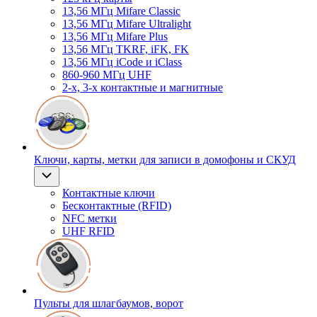
13,56 МГц Mifare Classic
13,56 МГц Mifare Ultralight
13,56 МГц Mifare Plus
13,56 МГц TKRF, iFK, FK
13,56 МГц iCode и iClass
860-960 МГц UHF
2-х, 3-х контактные и магнитные
Ключи, карты, метки для записи в домофоны и СКУД
Контактные ключи
Бесконтактные (RFID)
NFC метки
UHF RFID
Пульты для шлагбаумов, ворот