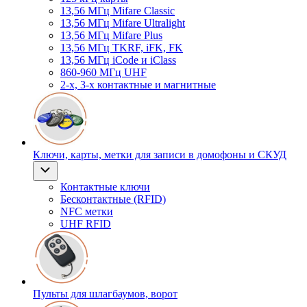
13,56 МГц Mifare Classic
13,56 МГц Mifare Ultralight
13,56 МГц Mifare Plus
13,56 МГц TKRF, iFK, FK
13,56 МГц iCode и iClass
860-960 МГц UHF
2-х, 3-х контактные и магнитные
Ключи, карты, метки для записи в домофоны и СКУД
Контактные ключи
Бесконтактные (RFID)
NFC метки
UHF RFID
Пульты для шлагбаумов, ворот