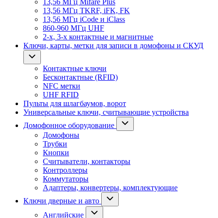
13,56 МГц Mifare Plus
13,56 МГц TKRF, iFK, FK
13,56 МГц iCode и iClass
860-960 МГц UHF
2-х, 3-х контактные и магнитные
Ключи, карты, метки для записи в домофоны и СКУД
Контактные ключи
Бесконтактные (RFID)
NFC метки
UHF RFID
Пульты для шлагбаумов, ворот
Универсальные ключи, считывающие устройства
Домофонное оборудование
Домофоны
Трубки
Кнопки
Считыватели, контакторы
Контроллеры
Коммутаторы
Адаптеры, конвертеры, комплектующие
Ключи дверные и авто
Английские