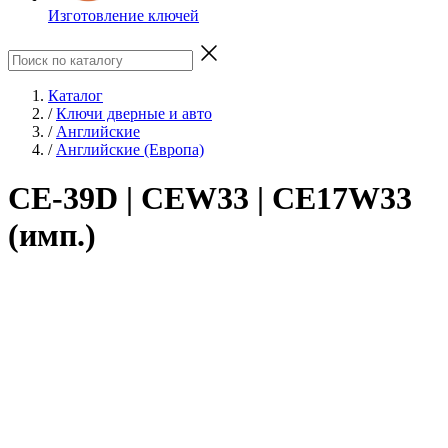
Изготовление ключей
Каталог
/
Ключи дверные и авто
/
Английские
/
Английские (Европа)
CE-39D | CEW33 | CE17W33
(имп.)