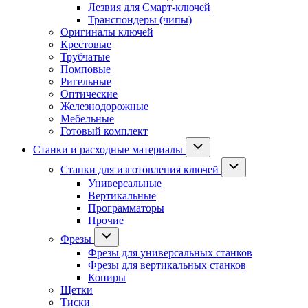
Лезвия для Смарт-ключей
Транспондеры (чипы)
Оригиналы ключей
Крестовые
Трубчатые
Помповые
Ригельные
Оптические
Железнодорожные
Мебельные
Готовый комплект
Станки и расходные материалы
Станки для изготовления ключей
Универсальные
Вертикальные
Программаторы
Прочие
Фрезы
Фрезы для универсальных станков
Фрезы для вертикальных станков
Копиры
Щетки
Тиски