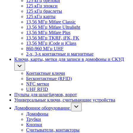
125 кГц брелоки
125 кГц эпокси
125 кГц браслеты
125 кГц карты
13,56 МГц Mifare Classic
13,56 МГц Mifare Ultralight
13,56 МГц Mifare Plus
13,56 МГц TKRF, iFK, FK
13,56 МГц iCode и iClass
860-960 МГц UHF
2-х, 3-х контактные и магнитные
Ключи, карты, метки для записи в домофоны и СКУД
Контактные ключи
Бесконтактные (RFID)
NFC метки
UHF RFID
Пульты для шлагбаумов, ворот
Универсальные ключи, считывающие устройства
Домофонное оборудование
Домофоны
Трубки
Кнопки
Считыватели, контакторы