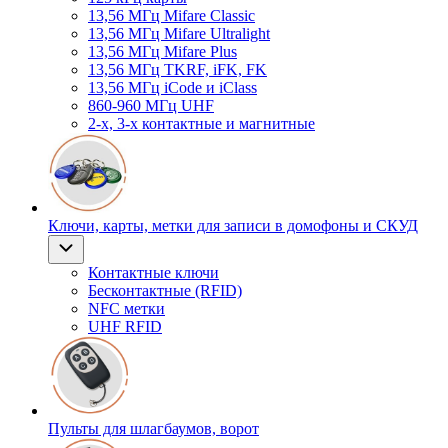
13,56 МГц Mifare Classic
13,56 МГц Mifare Ultralight
13,56 МГц Mifare Plus
13,56 МГц TKRF, iFK, FK
13,56 МГц iCode и iClass
860-960 МГц UHF
2-х, 3-х контактные и магнитные
Ключи, карты, метки для записи в домофоны и СКУД
Контактные ключи
Бесконтактные (RFID)
NFC метки
UHF RFID
Пульты для шлагбаумов, ворот