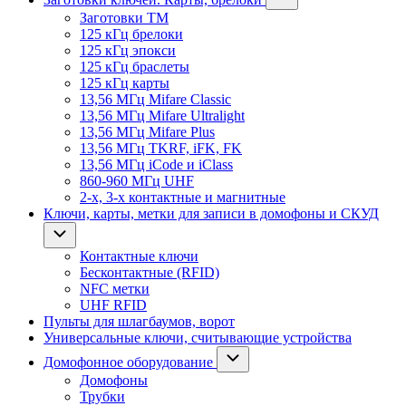
Заготовки ТМ
125 кГц брелоки
125 кГц эпокси
125 кГц браслеты
125 кГц карты
13,56 МГц Mifare Classic
13,56 МГц Mifare Ultralight
13,56 МГц Mifare Plus
13,56 МГц TKRF, iFK, FK
13,56 МГц iCode и iClass
860-960 МГц UHF
2-х, 3-х контактные и магнитные
Ключи, карты, метки для записи в домофоны и СКУД
Контактные ключи
Бесконтактные (RFID)
NFC метки
UHF RFID
Пульты для шлагбаумов, ворот
Универсальные ключи, считывающие устройства
Домофонное оборудование
Домофоны
Трубки