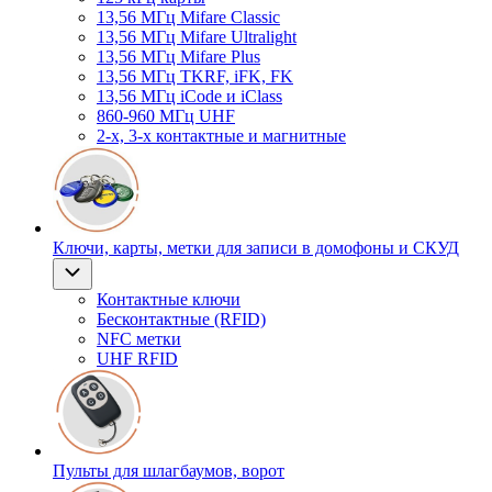
13,56 МГц Mifare Classic
13,56 МГц Mifare Ultralight
13,56 МГц Mifare Plus
13,56 МГц TKRF, iFK, FK
13,56 МГц iCode и iClass
860-960 МГц UHF
2-х, 3-х контактные и магнитные
Ключи, карты, метки для записи в домофоны и СКУД
Контактные ключи
Бесконтактные (RFID)
NFC метки
UHF RFID
Пульты для шлагбаумов, ворот