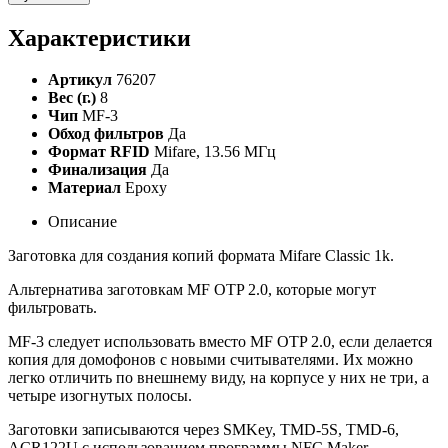
Характеристики
Артикул
76207
Вес (г.)
8
Чип
MF-3
Обход фильтров
Да
Формат RFID
Mifare, 13.56 МГц
Финализация
Да
Материал
Epoxy
Описание
Заготовка для создания копий формата Mifare Classic 1k.
Альтернатива заготовкам MF OTP 2.0, которые могут
фильтровать.
MF-3 следует использовать вместо MF OTP 2.0, если делается
копия для домофонов с новыми считывателями. Их можно
легко отличить по внешнему виду, на корпусе у них не три, а
четыре изогнутых полосы.
Заготовки записываются через SMKey, TMD-5S, TMD-6,
ACR122U с использованием программы NFC Maker.