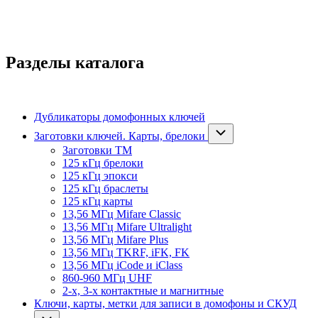
Разделы каталога
Дубликаторы домофонных ключей
Заготовки ключей. Карты, брелоки
Заготовки ТМ
125 кГц брелоки
125 кГц эпокси
125 кГц браслеты
125 кГц карты
13,56 МГц Mifare Classic
13,56 МГц Mifare Ultralight
13,56 МГц Mifare Plus
13,56 МГц TKRF, iFK, FK
13,56 МГц iCode и iClass
860-960 МГц UHF
2-х, 3-х контактные и магнитные
Ключи, карты, метки для записи в домофоны и СКУД