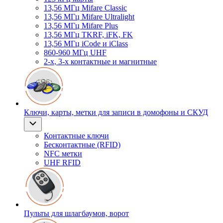
13,56 МГц Mifare Classic
13,56 МГц Mifare Ultralight
13,56 МГц Mifare Plus
13,56 МГц TKRF, iFK, FK
13,56 МГц iCode и iClass
860-960 МГц UHF
2-х, 3-х контактные и магнитные
Ключи, карты, метки для записи в домофоны и СКУД
Контактные ключи
Бесконтактные (RFID)
NFC метки
UHF RFID
Пульты для шлагбаумов, ворот