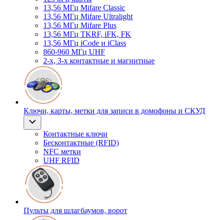
13,56 МГц Mifare Classic
13,56 МГц Mifare Ultralight
13,56 МГц Mifare Plus
13,56 МГц TKRF, iFK, FK
13,56 МГц iCode и iClass
860-960 МГц UHF
2-х, 3-х контактные и магнитные
Ключи, карты, метки для записи в домофоны и СКУД
Контактные ключи
Бесконтактные (RFID)
NFC метки
UHF RFID
Пульты для шлагбаумов, ворот