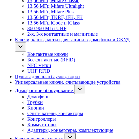
13,56 МГц Mifare Classic
13,56 МГц Mifare Ultralight
13,56 МГц Mifare Plus
13,56 МГц TKRF, iFK, FK
13,56 МГц iCode и iClass
860-960 МГц UHF
2-х, 3-х контактные и магнитные
Ключи, карты, метки для записи в домофоны и СКУД
Контактные ключи
Бесконтактные (RFID)
NFC метки
UHF RFID
Пульты для шлагбаумов, ворот
Универсальные ключи, считывающие устройства
Домофонное оборудование
Домофоны
Трубки
Кнопки
Считыватели, контакторы
Контроллеры
Коммутаторы
Адаптеры, конвертеры, комплектующие
Ключи дверные и авто