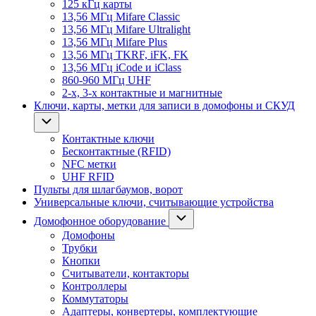
125 кГц карты
13,56 МГц Mifare Classic
13,56 МГц Mifare Ultralight
13,56 МГц Mifare Plus
13,56 МГц TKRF, iFK, FK
13,56 МГц iCode и iClass
860-960 МГц UHF
2-х, 3-х контактные и магнитные
Ключи, карты, метки для записи в домофоны и СКУД
Контактные ключи
Бесконтактные (RFID)
NFC метки
UHF RFID
Пульты для шлагбаумов, ворот
Универсальные ключи, считывающие устройства
Домофонное оборудование
Домофоны
Трубки
Кнопки
Считыватели, контакторы
Контроллеры
Коммутаторы
Адаптеры, конвертеры, комплектующие