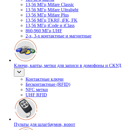
13,56 МГц Mifare Classic
13,56 МГц Mifare Ultralight
13,56 МГц Mifare Plus
13,56 МГц TKRF, iFK, FK
13,56 МГц iCode и iClass
860-960 МГц UHF
2-х, 3-х контактные и магнитные
Ключи, карты, метки для записи в домофоны и СКУД
Контактные ключи
Бесконтактные (RFID)
NFC метки
UHF RFID
Пульты для шлагбаумов, ворот