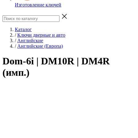
Изготовление ключей
Каталог
/
Ключи дверные и авто
/
Английские
/
Английские (Европа)
Dom-6i | DM10R | DM4R
(имп.)