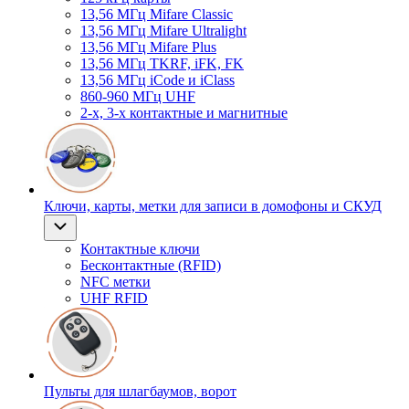
13,56 МГц Mifare Classic
13,56 МГц Mifare Ultralight
13,56 МГц Mifare Plus
13,56 МГц TKRF, iFK, FK
13,56 МГц iCode и iClass
860-960 МГц UHF
2-х, 3-х контактные и магнитные
Ключи, карты, метки для записи в домофоны и СКУД
Контактные ключи
Бесконтактные (RFID)
NFC метки
UHF RFID
Пульты для шлагбаумов, ворот