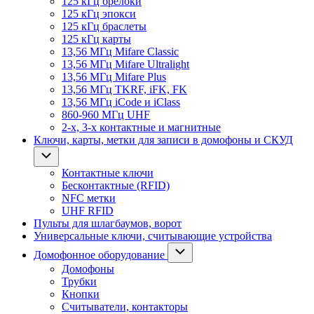
125 кГц брелоки
125 кГц эпокси
125 кГц браслеты
125 кГц карты
13,56 МГц Mifare Classic
13,56 МГц Mifare Ultralight
13,56 МГц Mifare Plus
13,56 МГц TKRF, iFK, FK
13,56 МГц iCode и iClass
860-960 МГц UHF
2-х, 3-х контактные и магнитные
Ключи, карты, метки для записи в домофоны и СКУД
Контактные ключи
Бесконтактные (RFID)
NFC метки
UHF RFID
Пульты для шлагбаумов, ворот
Универсальные ключи, считывающие устройства
Домофонное оборудование
Домофоны
Трубки
Кнопки
Считыватели, контакторы