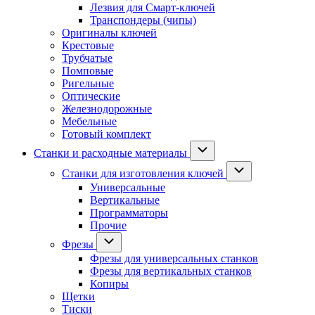
Лезвия для Смарт-ключей
Транспондеры (чипы)
Оригиналы ключей
Крестовые
Трубчатые
Помповые
Ригельные
Оптические
Железнодорожные
Мебельные
Готовый комплект
Станки и расходные материалы
Станки для изготовления ключей
Универсальные
Вертикальные
Программаторы
Прочие
Фрезы
Фрезы для универсальных станков
Фрезы для вертикальных станков
Копиры
Щетки
Тиски