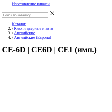
Изготовление ключей
Каталог
/
Ключи дверные и авто
/
Английские
/
Английские (Европа)
CE-6D | CE6D | CE1 (имп.)