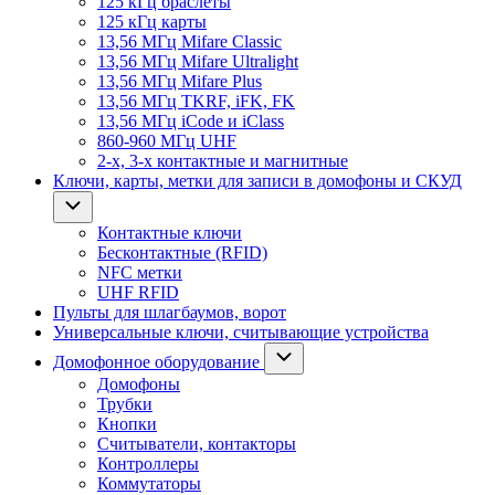
125 кГц браслеты
125 кГц карты
13,56 МГц Mifare Classic
13,56 МГц Mifare Ultralight
13,56 МГц Mifare Plus
13,56 МГц TKRF, iFK, FK
13,56 МГц iCode и iClass
860-960 МГц UHF
2-х, 3-х контактные и магнитные
Ключи, карты, метки для записи в домофоны и СКУД
Контактные ключи
Бесконтактные (RFID)
NFC метки
UHF RFID
Пульты для шлагбаумов, ворот
Универсальные ключи, считывающие устройства
Домофонное оборудование
Домофоны
Трубки
Кнопки
Считыватели, контакторы
Контроллеры
Коммутаторы