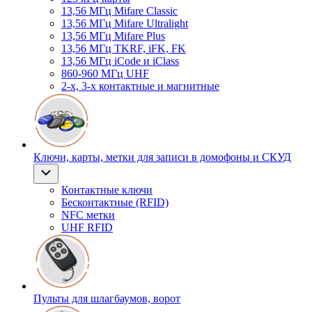
13,56 МГц Mifare Classic
13,56 МГц Mifare Ultralight
13,56 МГц Mifare Plus
13,56 МГц TKRF, iFK, FK
13,56 МГц iCode и iClass
860-960 МГц UHF
2-х, 3-х контактные и магнитные
Ключи, карты, метки для записи в домофоны и СКУД
Контактные ключи
Бесконтактные (RFID)
NFC метки
UHF RFID
Пульты для шлагбаумов, ворот