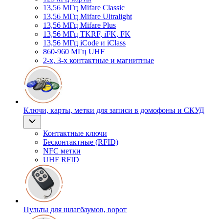
13,56 МГц Mifare Classic
13,56 МГц Mifare Ultralight
13,56 МГц Mifare Plus
13,56 МГц TKRF, iFK, FK
13,56 МГц iCode и iClass
860-960 МГц UHF
2-х, 3-х контактные и магнитные
Ключи, карты, метки для записи в домофоны и СКУД
Контактные ключи
Бесконтактные (RFID)
NFC метки
UHF RFID
Пульты для шлагбаумов, ворот