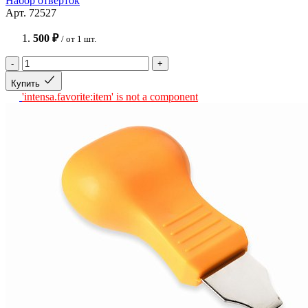
Набор отвёрток
Арт. 72527
500 ₽
/ от 1 шт.
-
+
Купить
'intensa.favorite:item' is not a component