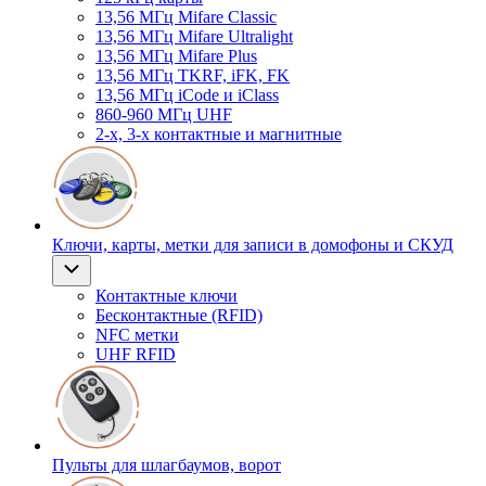
13,56 МГц Mifare Classic
13,56 МГц Mifare Ultralight
13,56 МГц Mifare Plus
13,56 МГц TKRF, iFK, FK
13,56 МГц iCode и iClass
860-960 МГц UHF
2-х, 3-х контактные и магнитные
Ключи, карты, метки для записи в домофоны и СКУД
Контактные ключи
Бесконтактные (RFID)
NFC метки
UHF RFID
Пульты для шлагбаумов, ворот