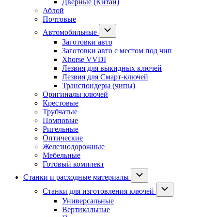
Дверные (Китай)
Аблой
Почтовые
Автомобильные
Заготовки авто
Заготовки авто с местом под чип
Xhorse VVDI
Лезвия для выкидных ключей
Лезвия для Смарт-ключей
Транспондеры (чипы)
Оригиналы ключей
Крестовые
Трубчатые
Помповые
Ригельные
Оптические
Железнодорожные
Мебельные
Готовый комплект
Станки и расходные материалы
Станки для изготовления ключей
Универсальные
Вертикальные