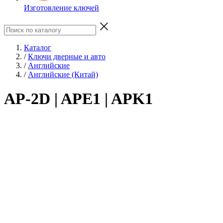
Изготовление ключей
Каталог
/
Ключи дверные и авто
/
Английские
/
Английские (Китай)
AP-2D | APE1 | APK1