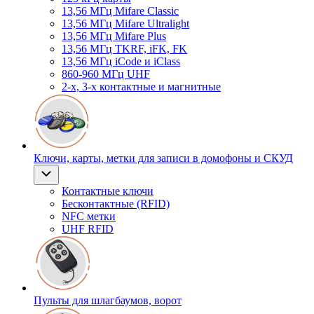
13,56 МГц Mifare Classic
13,56 МГц Mifare Ultralight
13,56 МГц Mifare Plus
13,56 МГц TKRF, iFK, FK
13,56 МГц iCode и iClass
860-960 МГц UHF
2-х, 3-х контактные и магнитные
Ключи, карты, метки для записи в домофоны и СКУД
Контактные ключи
Бесконтактные (RFID)
NFC метки
UHF RFID
Пульты для шлагбаумов, ворот