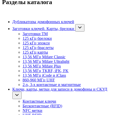
Разделы каталога
Дубликаторы домофонных ключей
Заготовки ключей. Карты, брелоки
Заготовки ТМ
125 кГц брелоки
125 кГц эпокси
125 кГц браслеты
125 кГц карты
13,56 МГц Mifare Classic
13,56 МГц Mifare Ultralight
13,56 МГц Mifare Plus
13,56 МГц TKRF, iFK, FK
13,56 МГц iCode и iClass
860-960 МГц UHF
2-х, 3-х контактные и магнитные
Ключи, карты, метки для записи в домофоны и СКУД
Контактные ключи
Бесконтактные (RFID)
NFC метки