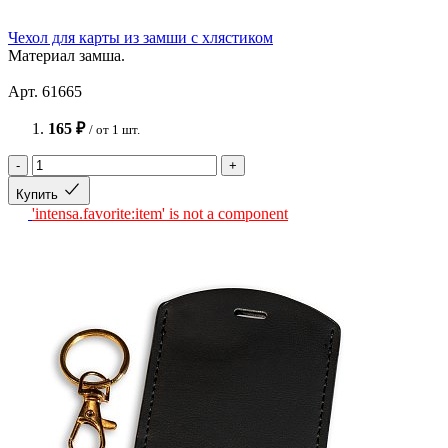
Чехол для карты из замши с хлястиком
Материал замша.
Арт. 61665
165 ₽
/ от 1 шт.
-
+
Купить
'intensa.favorite:item' is not a component