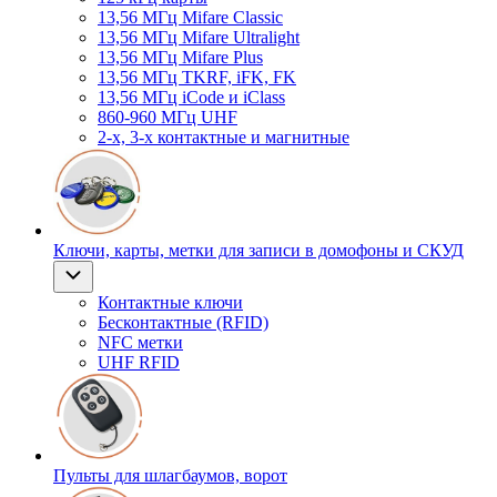
13,56 МГц Mifare Classic
13,56 МГц Mifare Ultralight
13,56 МГц Mifare Plus
13,56 МГц TKRF, iFK, FK
13,56 МГц iCode и iClass
860-960 МГц UHF
2-х, 3-х контактные и магнитные
Ключи, карты, метки для записи в домофоны и СКУД
Контактные ключи
Бесконтактные (RFID)
NFC метки
UHF RFID
Пульты для шлагбаумов, ворот