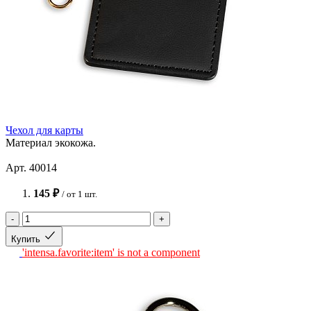
Чехол для карты
Материал экокожа.
Арт. 40014
145 ₽
/ от 1 шт.
-
+
Купить
'intensa.favorite:item' is not a component