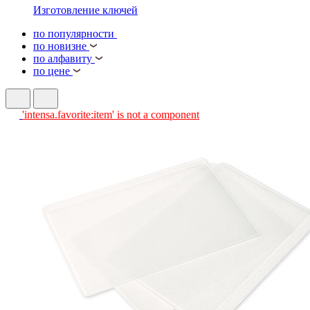
Изготовление ключей
по популярности
по новизне
по алфавиту
по цене
'intensa.favorite:item' is not a component