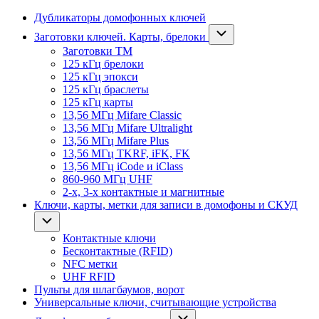
Дубликаторы домофонных ключей
Заготовки ключей. Карты, брелоки
Заготовки ТМ
125 кГц брелоки
125 кГц эпокси
125 кГц браслеты
125 кГц карты
13,56 МГц Mifare Classic
13,56 МГц Mifare Ultralight
13,56 МГц Mifare Plus
13,56 МГц TKRF, iFK, FK
13,56 МГц iCode и iClass
860-960 МГц UHF
2-х, 3-х контактные и магнитные
Ключи, карты, метки для записи в домофоны и СКУД
Контактные ключи
Бесконтактные (RFID)
NFC метки
UHF RFID
Пульты для шлагбаумов, ворот
Универсальные ключи, считывающие устройства