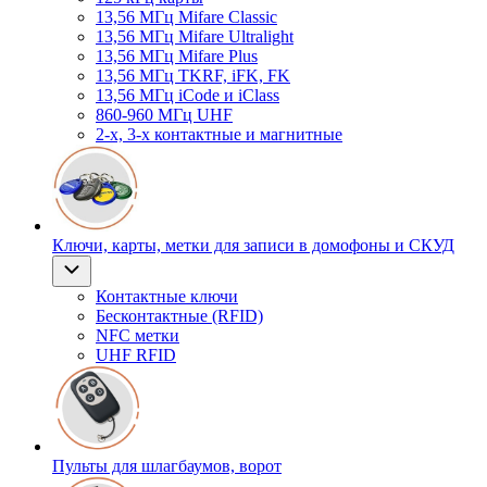
13,56 МГц Mifare Classic
13,56 МГц Mifare Ultralight
13,56 МГц Mifare Plus
13,56 МГц TKRF, iFK, FK
13,56 МГц iCode и iClass
860-960 МГц UHF
2-х, 3-х контактные и магнитные
Ключи, карты, метки для записи в домофоны и СКУД
Контактные ключи
Бесконтактные (RFID)
NFC метки
UHF RFID
Пульты для шлагбаумов, ворот