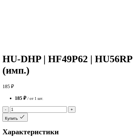
HU-DHP | HF49P62 | HU56RP
(имп.)
185 ₽
185 ₽
/ от 1 шт.
-
+
Купить
Характеристики