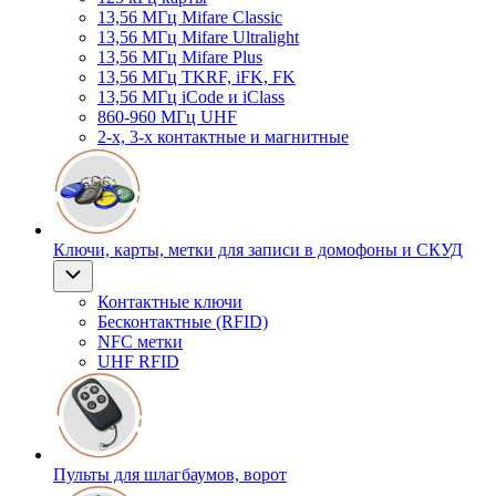
13,56 МГц Mifare Classic
13,56 МГц Mifare Ultralight
13,56 МГц Mifare Plus
13,56 МГц TKRF, iFK, FK
13,56 МГц iCode и iClass
860-960 МГц UHF
2-х, 3-х контактные и магнитные
Ключи, карты, метки для записи в домофоны и СКУД
Контактные ключи
Бесконтактные (RFID)
NFC метки
UHF RFID
Пульты для шлагбаумов, ворот