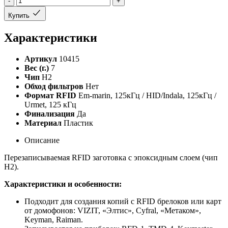
-
+
Купить
Характеристики
Артикул
10415
Вес (г.)
7
Чип
H2
Обход фильтров
Нет
Формат RFID
Em-marin, 125кГц / HID/Indala, 125кГц /
Urmet, 125 кГц
Финализация
Да
Материал
Пластик
Описание
Перезаписываемая RFID заготовка с эпоксидным слоем (чип
H2).
Характеристики и особенности:
Подходит для создания копий с RFID брелоков или карт
от домофонов: VIZIT, «Элтис», Cyfral, «Метаком»,
Keyman, Raiman.