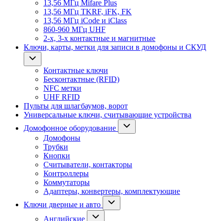
13,56 МГц Mifare Plus
13,56 МГц TKRF, iFK, FK
13,56 МГц iCode и iClass
860-960 МГц UHF
2-х, 3-х контактные и магнитные
Ключи, карты, метки для записи в домофоны и СКУД
Контактные ключи
Бесконтактные (RFID)
NFC метки
UHF RFID
Пульты для шлагбаумов, ворот
Универсальные ключи, считывающие устройства
Домофонное оборудование
Домофоны
Трубки
Кнопки
Считыватели, контакторы
Контроллеры
Коммутаторы
Адаптеры, конвертеры, комплектующие
Ключи дверные и авто
Английские