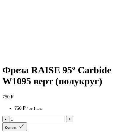
Фреза RAISE 95º Carbide
W1095 верт (полукруг)
750 ₽
750 ₽
/ от 1 шт.
-
+
Купить