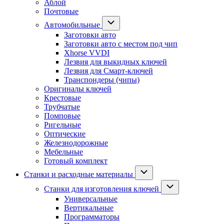
Аблой
Почтовые
Автомобильные
Заготовки авто
Заготовки авто с местом под чип
Xhorse VVDI
Лезвия для выкидных ключей
Лезвия для Смарт-ключей
Транспондеры (чипы)
Оригиналы ключей
Крестовые
Трубчатые
Помповые
Ригельные
Оптические
Железнодорожные
Мебельные
Готовый комплект
Станки и расходные материалы
Станки для изготовления ключей
Универсальные
Вертикальные
Программаторы