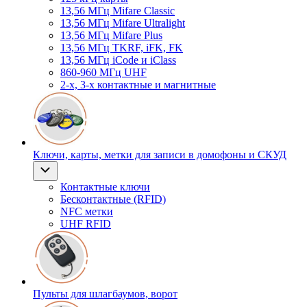
13,56 МГц Mifare Classic
13,56 МГц Mifare Ultralight
13,56 МГц Mifare Plus
13,56 МГц TKRF, iFK, FK
13,56 МГц iCode и iClass
860-960 МГц UHF
2-х, 3-х контактные и магнитные
Ключи, карты, метки для записи в домофоны и СКУД
Контактные ключи
Бесконтактные (RFID)
NFC метки
UHF RFID
Пульты для шлагбаумов, ворот