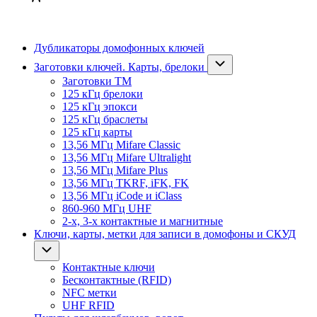
Дубликаторы домофонных ключей
Заготовки ключей. Карты, брелоки
Заготовки ТМ
125 кГц брелоки
125 кГц эпокси
125 кГц браслеты
125 кГц карты
13,56 МГц Mifare Classic
13,56 МГц Mifare Ultralight
13,56 МГц Mifare Plus
13,56 МГц TKRF, iFK, FK
13,56 МГц iCode и iClass
860-960 МГц UHF
2-х, 3-х контактные и магнитные
Ключи, карты, метки для записи в домофоны и СКУД
Контактные ключи
Бесконтактные (RFID)
NFC метки
UHF RFID