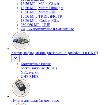
13,56 МГц Mifare Classic
13,56 МГц Mifare Ultralight
13,56 МГц Mifare Plus
13,56 МГц TKRF, iFK, FK
13,56 МГц iCode и iClass
860-960 МГц UHF
2-х, 3-х контактные и магнитные
Ключи, карты, метки для записи в домофоны и СКУД
Контактные ключи
Бесконтактные (RFID)
NFC метки
UHF RFID
Пульты для шлагбаумов, ворот