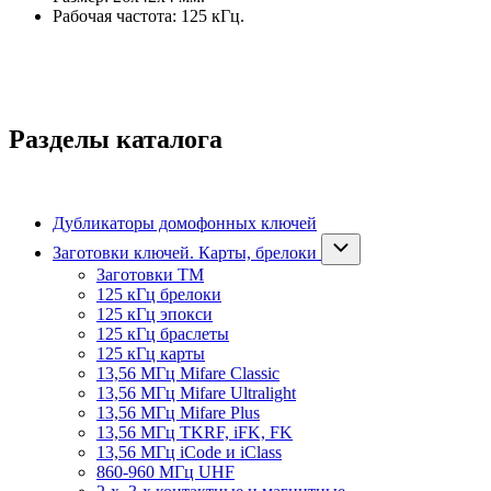
Рабочая частота: 125 кГц.
Разделы каталога
Дубликаторы домофонных ключей
Заготовки ключей. Карты, брелоки
Заготовки ТМ
125 кГц брелоки
125 кГц эпокси
125 кГц браслеты
125 кГц карты
13,56 МГц Mifare Classic
13,56 МГц Mifare Ultralight
13,56 МГц Mifare Plus
13,56 МГц TKRF, iFK, FK
13,56 МГц iCode и iClass
860-960 МГц UHF