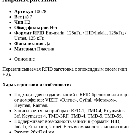
Артикул
10628
Вес (г.)
7
Чип
H2
Обход фильтров
Нет
Формат RFID
Em-marin, 125кГц / HID/Indala, 125кГц /
Urmet, 125 кГц
Финализация
Да
Материал
Пластик
Описание
Перезаписываемая RFID заготовка с эпоксидным слоем (чип
H2).
Характеристики и особенности:
Подходит для создания копий с RFID брелоков или карт
от домофонов: VIZIT, «Элтис», Cyfral, «Метаком»,
Keyman, Raiman.
Записывается на приборах: RFD-1, TMD-4, Keymaster-
3rf, Keymaster 4, TMD-3RF, TMD-4, TMD-5, TMD-5S.
Поддерживает возможность записи в форматы HID,
Indala, Em-marin, Urmet. Есть возможность финализации.
Размер: 26х42х4 мм.