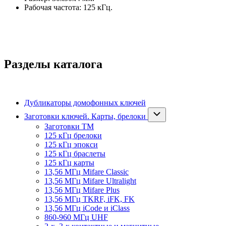
Рабочая частота: 125 кГц.
Разделы каталога
Дубликаторы домофонных ключей
Заготовки ключей. Карты, брелоки
Заготовки ТМ
125 кГц брелоки
125 кГц эпокси
125 кГц браслеты
125 кГц карты
13,56 МГц Mifare Classic
13,56 МГц Mifare Ultralight
13,56 МГц Mifare Plus
13,56 МГц TKRF, iFK, FK
13,56 МГц iCode и iClass
860-960 МГц UHF