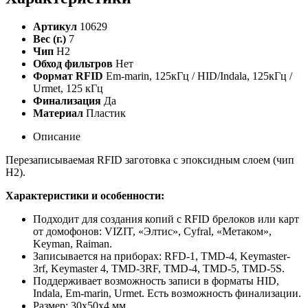
Артикул
10629
Вес (г.)
7
Чип
H2
Обход фильтров
Нет
Формат RFID
Em-marin, 125кГц / HID/Indala, 125кГц /
Urmet, 125 кГц
Финализация
Да
Материал
Пластик
Описание
Перезаписываемая RFID заготовка с эпоксидным слоем (чип
H2).
Характеристики и особенности:
Подходит для создания копий с RFID брелоков или карт
от домофонов: VIZIT, «Элтис», Cyfral, «Метаком»,
Keyman, Raiman.
Записывается на приборах: RFD-1, TMD-4, Keymaster-
3rf, Keymaster 4, TMD-3RF, TMD-4, TMD-5, TMD-5S.
Поддерживает возможность записи в форматы HID,
Indala, Em-marin, Urmet. Есть возможность финализации.
Размер: 30х50х4 мм.