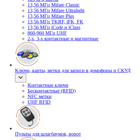
13,56 МГц Mifare Classic
13,56 МГц Mifare Ultralight
13,56 МГц Mifare Plus
13,56 МГц TKRF, iFK, FK
13,56 МГц iCode и iClass
860-960 МГц UHF
2-х, 3-х контактные и магнитные
Ключи, карты, метки для записи в домофоны и СКУД
Контактные ключи
Бесконтактные (RFID)
NFC метки
UHF RFID
Пульты для шлагбаумов, ворот