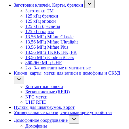
Заготовки ключей. Карты, брелоки
Заготовки ТМ
125 кГц брелоки
125 кГц эпокси
125 кГц браслеты
125 кГц карты
13,56 МГц Mifare Classic
13,56 МГц Mifare Ultralight
13,56 МГц Mifare Plus
13,56 МГц TKRF, iFK, FK
13,56 МГц iCode и iClass
860-960 МГц UHF
2-х, 3-х контактные и магнитные
Ключи, карты, метки для записи в домофоны и СКУД
Контактные ключи
Бесконтактные (RFID)
NFC метки
UHF RFID
Пульты для шлагбаумов, ворот
Универсальные ключи, считывающие устройства
Домофонное оборудование
Домофоны