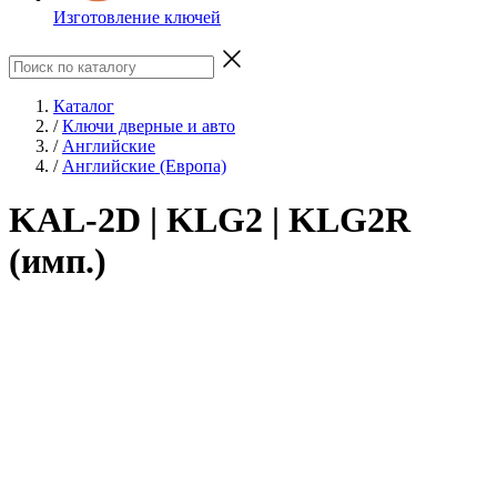
Изготовление ключей
Каталог
/
Ключи дверные и авто
/
Английские
/
Английские (Европа)
KAL-2D | KLG2 | KLG2R
(имп.)