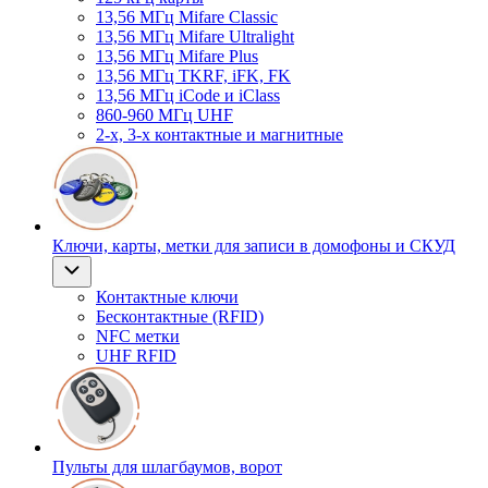
13,56 МГц Mifare Classic
13,56 МГц Mifare Ultralight
13,56 МГц Mifare Plus
13,56 МГц TKRF, iFK, FK
13,56 МГц iCode и iClass
860-960 МГц UHF
2-х, 3-х контактные и магнитные
Ключи, карты, метки для записи в домофоны и СКУД
Контактные ключи
Бесконтактные (RFID)
NFC метки
UHF RFID
Пульты для шлагбаумов, ворот