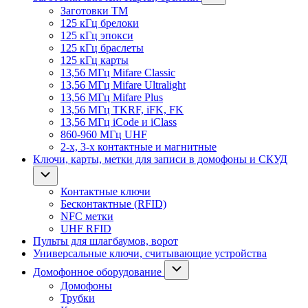
Заготовки ТМ
125 кГц брелоки
125 кГц эпокси
125 кГц браслеты
125 кГц карты
13,56 МГц Mifare Classic
13,56 МГц Mifare Ultralight
13,56 МГц Mifare Plus
13,56 МГц TKRF, iFK, FK
13,56 МГц iCode и iClass
860-960 МГц UHF
2-х, 3-х контактные и магнитные
Ключи, карты, метки для записи в домофоны и СКУД
Контактные ключи
Бесконтактные (RFID)
NFC метки
UHF RFID
Пульты для шлагбаумов, ворот
Универсальные ключи, считывающие устройства
Домофонное оборудование
Домофоны
Трубки