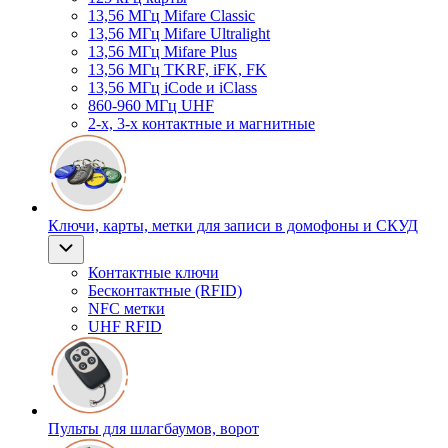
13,56 МГц Mifare Classic
13,56 МГц Mifare Ultralight
13,56 МГц Mifare Plus
13,56 МГц TKRF, iFK, FK
13,56 МГц iCode и iClass
860-960 МГц UHF
2-х, 3-х контактные и магнитные
Ключи, карты, метки для записи в домофоны и СКУД
Контактные ключи
Бесконтактные (RFID)
NFC метки
UHF RFID
Пульты для шлагбаумов, ворот