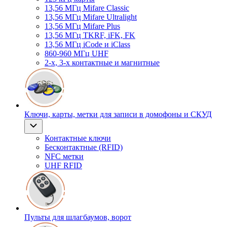
13,56 МГц Mifare Classic
13,56 МГц Mifare Ultralight
13,56 МГц Mifare Plus
13,56 МГц TKRF, iFK, FK
13,56 МГц iCode и iClass
860-960 МГц UHF
2-х, 3-х контактные и магнитные
Ключи, карты, метки для записи в домофоны и СКУД
Контактные ключи
Бесконтактные (RFID)
NFC метки
UHF RFID
Пульты для шлагбаумов, ворот