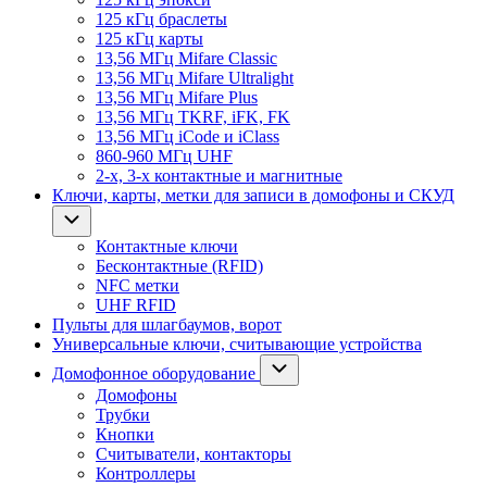
125 кГц браслеты
125 кГц карты
13,56 МГц Mifare Classic
13,56 МГц Mifare Ultralight
13,56 МГц Mifare Plus
13,56 МГц TKRF, iFK, FK
13,56 МГц iCode и iClass
860-960 МГц UHF
2-х, 3-х контактные и магнитные
Ключи, карты, метки для записи в домофоны и СКУД
Контактные ключи
Бесконтактные (RFID)
NFC метки
UHF RFID
Пульты для шлагбаумов, ворот
Универсальные ключи, считывающие устройства
Домофонное оборудование
Домофоны
Трубки
Кнопки
Считыватели, контакторы
Контроллеры