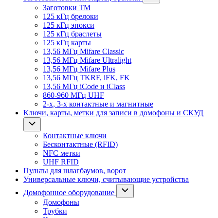
Заготовки ТМ
125 кГц брелоки
125 кГц эпокси
125 кГц браслеты
125 кГц карты
13,56 МГц Mifare Classic
13,56 МГц Mifare Ultralight
13,56 МГц Mifare Plus
13,56 МГц TKRF, iFK, FK
13,56 МГц iCode и iClass
860-960 МГц UHF
2-х, 3-х контактные и магнитные
Ключи, карты, метки для записи в домофоны и СКУД
Контактные ключи
Бесконтактные (RFID)
NFC метки
UHF RFID
Пульты для шлагбаумов, ворот
Универсальные ключи, считывающие устройства
Домофонное оборудование
Домофоны
Трубки