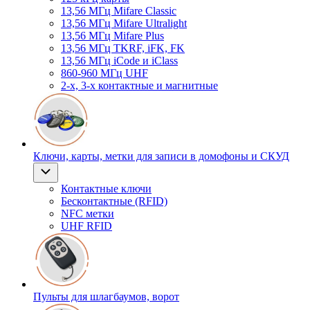
13,56 МГц Mifare Classic
13,56 МГц Mifare Ultralight
13,56 МГц Mifare Plus
13,56 МГц TKRF, iFK, FK
13,56 МГц iCode и iClass
860-960 МГц UHF
2-х, 3-х контактные и магнитные
Ключи, карты, метки для записи в домофоны и СКУД
Контактные ключи
Бесконтактные (RFID)
NFC метки
UHF RFID
Пульты для шлагбаумов, ворот