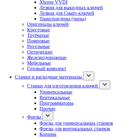
Xhorse VVDI
Лезвия для выкидных ключей
Лезвия для Смарт-ключей
Транспондеры (чипы)
Оригиналы ключей
Крестовые
Трубчатые
Помповые
Ригельные
Оптические
Железнодорожные
Мебельные
Готовый комплект
Станки и расходные материалы
Станки для изготовления ключей
Универсальные
Вертикальные
Программаторы
Прочие
Фрезы
Фрезы для универсальных станков
Фрезы для вертикальных станков
Копиры