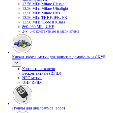
13,56 МГц Mifare Classic
13,56 МГц Mifare Ultralight
13,56 МГц Mifare Plus
13,56 МГц TKRF, iFK, FK
13,56 МГц iCode и iClass
860-960 МГц UHF
2-х, 3-х контактные и магнитные
Ключи, карты, метки для записи в домофоны и СКУД
Контактные ключи
Бесконтактные (RFID)
NFC метки
UHF RFID
Пульты для шлагбаумов, ворот