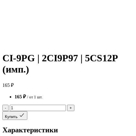
CI-9PG | 2CI9P97 | 5CS12P
(имп.)
165 ₽
165 ₽
/ от 1 шт.
-
+
Купить
Характеристики