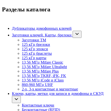
Разделы каталога
Дубликаторы домофонных ключей
Заготовки ключей. Карты, брелоки
Заготовки ТМ
125 кГц брелоки
125 кГц эпокси
125 кГц браслеты
125 кГц карты
13,56 МГц Mifare Classic
13,56 МГц Mifare Ultralight
13,56 МГц Mifare Plus
13,56 МГц TKRF, iFK, FK
13,56 МГц iCode и iClass
860-960 МГц UHF
2-х, 3-х контактные и магнитные
Ключи, карты, метки для записи в домофоны и СКУД
Контактные ключи
Бесконтактные (RFID)