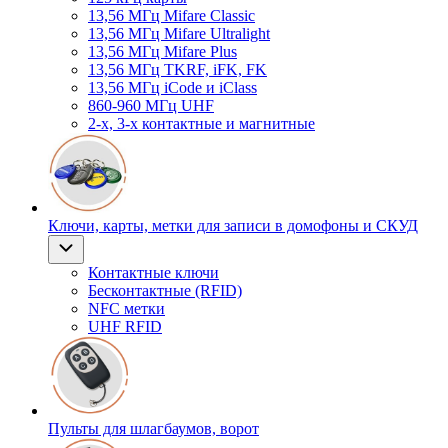
13,56 МГц Mifare Classic
13,56 МГц Mifare Ultralight
13,56 МГц Mifare Plus
13,56 МГц TKRF, iFK, FK
13,56 МГц iCode и iClass
860-960 МГц UHF
2-х, 3-х контактные и магнитные
Ключи, карты, метки для записи в домофоны и СКУД
Контактные ключи
Бесконтактные (RFID)
NFC метки
UHF RFID
Пульты для шлагбаумов, ворот