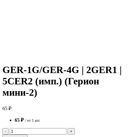
GER-1G/GER-4G | 2GER1 |
5CER2 (имп.) (Герион
мини-2)
65 ₽
65 ₽
/ от 1 шт.
-
+