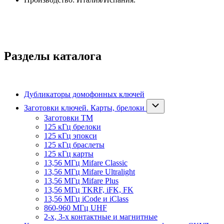
Разделы каталога
Дубликаторы домофонных ключей
Заготовки ключей. Карты, брелоки
Заготовки ТМ
125 кГц брелоки
125 кГц эпокси
125 кГц браслеты
125 кГц карты
13,56 МГц Mifare Classic
13,56 МГц Mifare Ultralight
13,56 МГц Mifare Plus
13,56 МГц TKRF, iFK, FK
13,56 МГц iCode и iClass
860-960 МГц UHF
2-х, 3-х контактные и магнитные