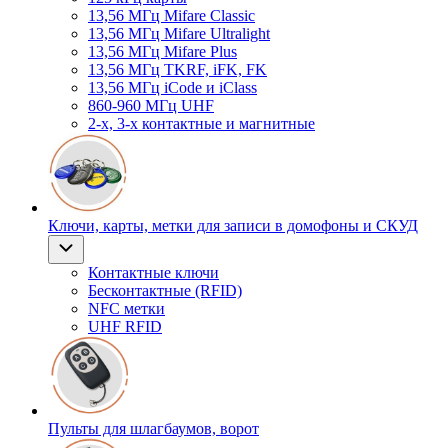
13,56 МГц Mifare Classic
13,56 МГц Mifare Ultralight
13,56 МГц Mifare Plus
13,56 МГц TKRF, iFK, FK
13,56 МГц iCode и iClass
860-960 МГц UHF
2-х, 3-х контактные и магнитные
Ключи, карты, метки для записи в домофоны и СКУД
Контактные ключи
Бесконтактные (RFID)
NFC метки
UHF RFID
Пульты для шлагбаумов, ворот