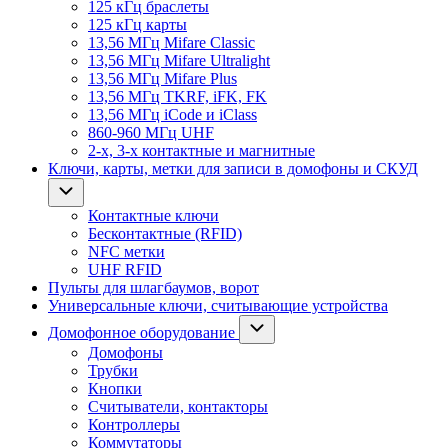
125 кГц браслеты
125 кГц карты
13,56 МГц Mifare Classic
13,56 МГц Mifare Ultralight
13,56 МГц Mifare Plus
13,56 МГц TKRF, iFK, FK
13,56 МГц iCode и iClass
860-960 МГц UHF
2-х, 3-х контактные и магнитные
Ключи, карты, метки для записи в домофоны и СКУД
Контактные ключи
Бесконтактные (RFID)
NFC метки
UHF RFID
Пульты для шлагбаумов, ворот
Универсальные ключи, считывающие устройства
Домофонное оборудование
Домофоны
Трубки
Кнопки
Считыватели, контакторы
Контроллеры
Коммутаторы