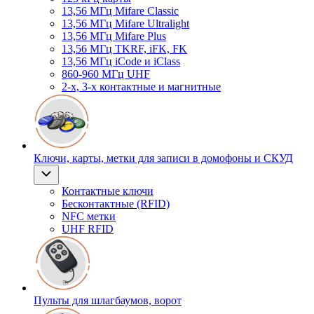
13,56 МГц Mifare Classic
13,56 МГц Mifare Ultralight
13,56 МГц Mifare Plus
13,56 МГц TKRF, iFK, FK
13,56 МГц iCode и iClass
860-960 МГц UHF
2-х, 3-х контактные и магнитные
Ключи, карты, метки для записи в домофоны и СКУД
Контактные ключи
Бесконтактные (RFID)
NFC метки
UHF RFID
Пульты для шлагбаумов, ворот