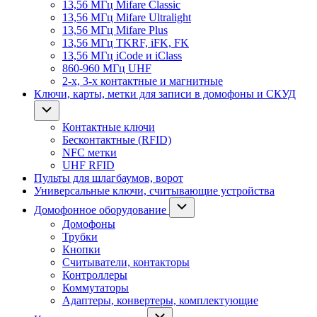
13,56 МГц Mifare Classic
13,56 МГц Mifare Ultralight
13,56 МГц Mifare Plus
13,56 МГц TKRF, iFK, FK
13,56 МГц iCode и iClass
860-960 МГц UHF
2-х, 3-х контактные и магнитные
Ключи, карты, метки для записи в домофоны и СКУД
Контактные ключи
Бесконтактные (RFID)
NFC метки
UHF RFID
Пульты для шлагбаумов, ворот
Универсальные ключи, считывающие устройства
Домофонное оборудование
Домофоны
Трубки
Кнопки
Считыватели, контакторы
Контроллеры
Коммутаторы
Адаптеры, конвертеры, комплектующие