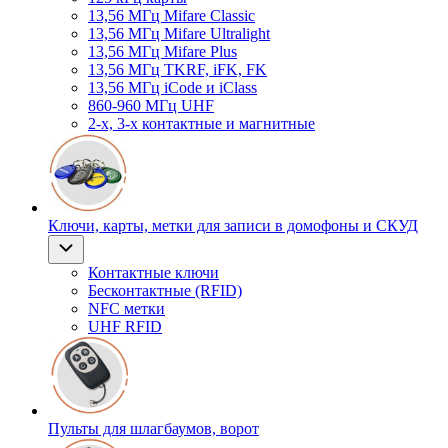
13,56 МГц Mifare Classic
13,56 МГц Mifare Ultralight
13,56 МГц Mifare Plus
13,56 МГц TKRF, iFK, FK
13,56 МГц iCode и iClass
860-960 МГц UHF
2-х, 3-х контактные и магнитные
Ключи, карты, метки для записи в домофоны и СКУД
Контактные ключи
Бесконтактные (RFID)
NFC метки
UHF RFID
Пульты для шлагбаумов, ворот