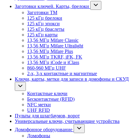
Заготовки ключей. Карты, брелоки
Заготовки ТМ
125 кГц брелоки
125 кГц эпокси
125 кГц браслеты
125 кГц карты
13,56 МГц Mifare Classic
13,56 МГц Mifare Ultralight
13,56 МГц Mifare Plus
13,56 МГц TKRF, iFK, FK
13,56 МГц iCode и iClass
860-960 МГц UHF
2-х, 3-х контактные и магнитные
Ключи, карты, метки для записи в домофоны и СКУД
Контактные ключи
Бесконтактные (RFID)
NFC метки
UHF RFID
Пульты для шлагбаумов, ворот
Универсальные ключи, считывающие устройства
Домофонное оборудование
Домофоны