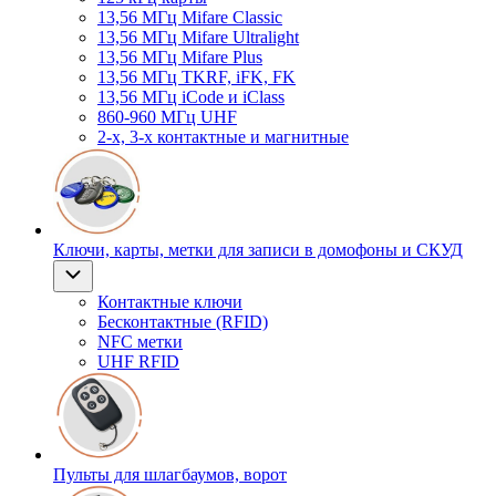
13,56 МГц Mifare Classic
13,56 МГц Mifare Ultralight
13,56 МГц Mifare Plus
13,56 МГц TKRF, iFK, FK
13,56 МГц iCode и iClass
860-960 МГц UHF
2-х, 3-х контактные и магнитные
Ключи, карты, метки для записи в домофоны и СКУД
Контактные ключи
Бесконтактные (RFID)
NFC метки
UHF RFID
Пульты для шлагбаумов, ворот