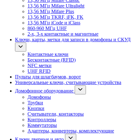
13,56 МГц Mifare Classic
13,56 МГц Mifare Ultralight
13,56 МГц Mifare Plus
13,56 МГц TKRF, iFK, FK
13,56 МГц iCode и iClass
860-960 МГц UHF
2-х, 3-х контактные и магнитные
Ключи, карты, метки для записи в домофоны и СКУД
Контактные ключи
Бесконтактные (RFID)
NFC метки
UHF RFID
Пульты для шлагбаумов, ворот
Универсальные ключи, считывающие устройства
Домофонное оборудование
Домофоны
Трубки
Кнопки
Считыватели, контакторы
Контроллеры
Коммутаторы
Адаптеры, конвертеры, комплектующие
Ключи дверные и авто