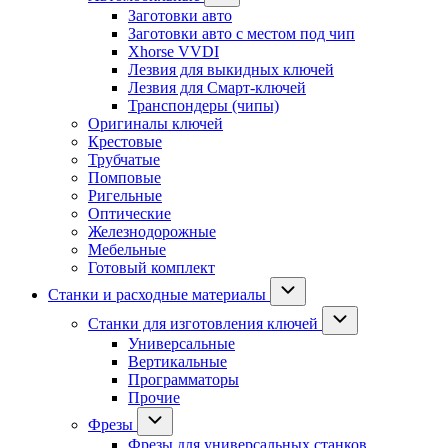
Заготовки авто
Заготовки авто с местом под чип
Xhorse VVDI
Лезвия для выкидных ключей
Лезвия для Смарт-ключей
Транспондеры (чипы)
Оригиналы ключей
Крестовые
Трубчатые
Помповые
Ригельные
Оптические
Железнодорожные
Мебельные
Готовый комплект
Станки и расходные материалы
Станки для изготовления ключей
Универсальные
Вертикальные
Программаторы
Прочие
Фрезы
Фрезы для универсальных станков