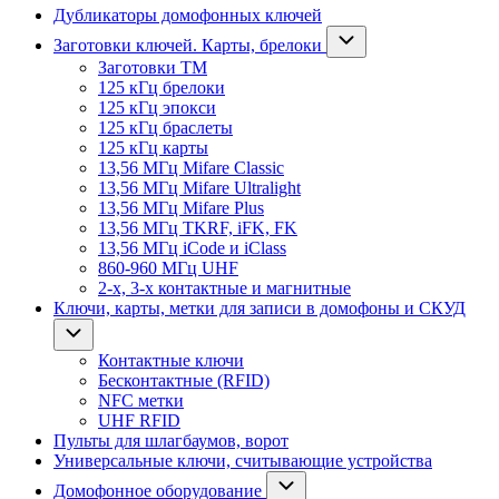
Дубликаторы домофонных ключей
Заготовки ключей. Карты, брелоки
Заготовки ТМ
125 кГц брелоки
125 кГц эпокси
125 кГц браслеты
125 кГц карты
13,56 МГц Mifare Classic
13,56 МГц Mifare Ultralight
13,56 МГц Mifare Plus
13,56 МГц TKRF, iFK, FK
13,56 МГц iCode и iClass
860-960 МГц UHF
2-х, 3-х контактные и магнитные
Ключи, карты, метки для записи в домофоны и СКУД
Контактные ключи
Бесконтактные (RFID)
NFC метки
UHF RFID
Пульты для шлагбаумов, ворот
Универсальные ключи, считывающие устройства
Домофонное оборудование