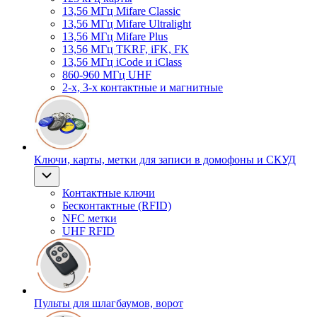
13,56 МГц Mifare Classic
13,56 МГц Mifare Ultralight
13,56 МГц Mifare Plus
13,56 МГц TKRF, iFK, FK
13,56 МГц iCode и iClass
860-960 МГц UHF
2-х, 3-х контактные и магнитные
Ключи, карты, метки для записи в домофоны и СКУД
Контактные ключи
Бесконтактные (RFID)
NFC метки
UHF RFID
Пульты для шлагбаумов, ворот