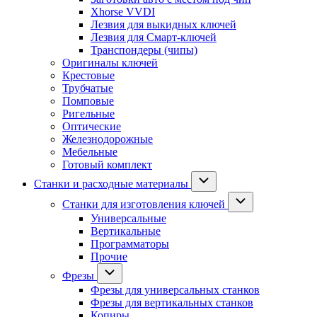
Xhorse VVDI
Лезвия для выкидных ключей
Лезвия для Смарт-ключей
Транспондеры (чипы)
Оригиналы ключей
Крестовые
Трубчатые
Помповые
Ригельные
Оптические
Железнодорожные
Мебельные
Готовый комплект
Станки и расходные материалы
Станки для изготовления ключей
Универсальные
Вертикальные
Программаторы
Прочие
Фрезы
Фрезы для универсальных станков
Фрезы для вертикальных станков
Копиры