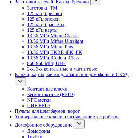
Заготовки ключей. Карты, брелоки
Заготовки ТМ
125 кГц брелоки
125 кГц эпокси
125 кГц браслеты
125 кГц карты
13,56 МГц Mifare Classic
13,56 МГц Mifare Ultralight
13,56 МГц Mifare Plus
13,56 МГц TKRF, iFK, FK
13,56 МГц iCode и iClass
860-960 МГц UHF
2-х, 3-х контактные и магнитные
Ключи, карты, метки для записи в домофоны и СКУД
Контактные ключи
Бесконтактные (RFID)
NFC метки
UHF RFID
Пульты для шлагбаумов, ворот
Универсальные ключи, считывающие устройства
Домофонное оборудование
Домофоны
Трубки