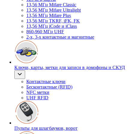
13,56 МГц Mifare Classic
13,56 МГц Mifare Ultralight
13,56 МГц Mifare Plus
13,56 МГц TKRF, iFK, FK
13,56 МГц iCode и iClass
860-960 МГц UHF
2-х, 3-х контактные и магнитные
Ключи, карты, метки для записи в домофоны и СКУД
Контактные ключи
Бесконтактные (RFID)
NFC метки
UHF RFID
Пульты для шлагбаумов, ворот