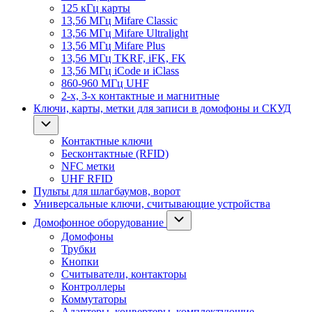
125 кГц карты
13,56 МГц Mifare Classic
13,56 МГц Mifare Ultralight
13,56 МГц Mifare Plus
13,56 МГц TKRF, iFK, FK
13,56 МГц iCode и iClass
860-960 МГц UHF
2-х, 3-х контактные и магнитные
Ключи, карты, метки для записи в домофоны и СКУД
Контактные ключи
Бесконтактные (RFID)
NFC метки
UHF RFID
Пульты для шлагбаумов, ворот
Универсальные ключи, считывающие устройства
Домофонное оборудование
Домофоны
Трубки
Кнопки
Считыватели, контакторы
Контроллеры
Коммутаторы
Адаптеры, конвертеры, комплектующие