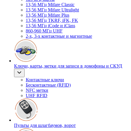
13,56 МГц Mifare Classic
13,56 МГц Mifare Ultralight
13,56 МГц Mifare Plus
13,56 МГц TKRF, iFK, FK
13,56 МГц iCode и iClass
860-960 МГц UHF
2-х, 3-х контактные и магнитные
Ключи, карты, метки для записи в домофоны и СКУД
Контактные ключи
Бесконтактные (RFID)
NFC метки
UHF RFID
Пульты для шлагбаумов, ворот