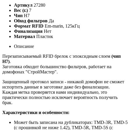
Артикул
27280
Вес (г.)
7
Чип
H7
Обход фильтров
Да
Формат RFID
Em-marin, 125кГц
Финализация
Нет
Материал
Пластик
Описание
Перезаписываемый RFID брелок с эпоксидным слоем
(чип
H7)
.
Заготовка
обходит большинство фильтров, работает на
домофонах "СтройМастер".
Защищенный протокол записи - никакой домофон не сможет
испортить данные в заготовке даже без финализации.
Каждая метка проверяется нами индивидуально, это
практически полностью исключает вероятность получить
брак.
Характеристики и особенности:
Может быть
записана
на дубликаторах:
TMD-3R,
TMD-5
(с прошивкой не ниже 1.42
)
,
TMD-5R, TMD-5S
(
с