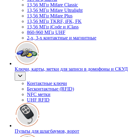
13,56 МГц Mifare Classic
13,56 МГц Mifare Ultralight
13,56 МГц Mifare Plus
13,56 МГц TKRF, iFK, FK
13,56 МГц iCode и iClass
860-960 МГц UHF
2-х, 3-х контактные и магнитные
Ключи, карты, метки для записи в домофоны и СКУД
Контактные ключи
Бесконтактные (RFID)
NFC метки
UHF RFID
Пульты для шлагбаумов, ворот