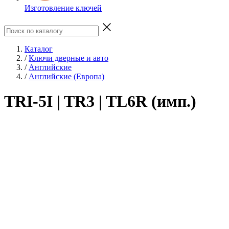
Изготовление ключей
Каталог
/
Ключи дверные и авто
/
Английские
/
Английские (Европа)
TRI-5I | TR3 | TL6R (имп.)