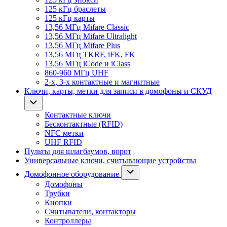
125 кГц браслеты
125 кГц карты
13,56 МГц Mifare Classic
13,56 МГц Mifare Ultralight
13,56 МГц Mifare Plus
13,56 МГц TKRF, iFK, FK
13,56 МГц iCode и iClass
860-960 МГц UHF
2-х, 3-х контактные и магнитные
Ключи, карты, метки для записи в домофоны и СКУД
Контактные ключи
Бесконтактные (RFID)
NFC метки
UHF RFID
Пульты для шлагбаумов, ворот
Универсальные ключи, считывающие устройства
Домофонное оборудование
Домофоны
Трубки
Кнопки
Считыватели, контакторы
Контроллеры