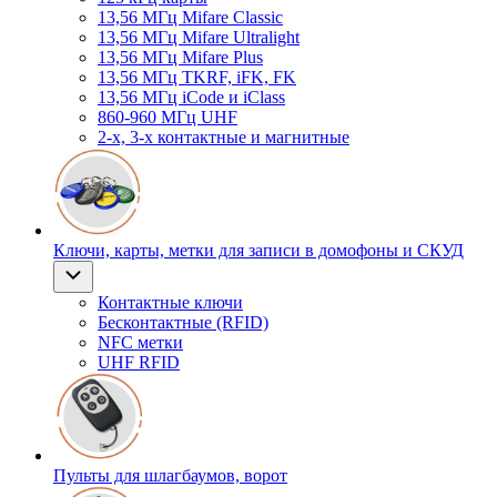
13,56 МГц Mifare Classic
13,56 МГц Mifare Ultralight
13,56 МГц Mifare Plus
13,56 МГц TKRF, iFK, FK
13,56 МГц iCode и iClass
860-960 МГц UHF
2-х, 3-х контактные и магнитные
Ключи, карты, метки для записи в домофоны и СКУД
Контактные ключи
Бесконтактные (RFID)
NFC метки
UHF RFID
Пульты для шлагбаумов, ворот