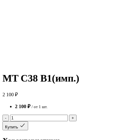
MT C38 B1(имп.)
2 100 ₽
2 100 ₽
/ от 1 шт.
-
+
Купить