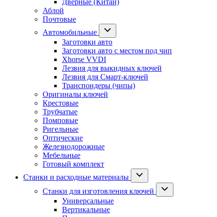
Дверные (Китай)
Аблой
Почтовые
Автомобильные
Заготовки авто
Заготовки авто с местом под чип
Xhorse VVDI
Лезвия для выкидных ключей
Лезвия для Смарт-ключей
Транспондеры (чипы)
Оригиналы ключей
Крестовые
Трубчатые
Помповые
Ригельные
Оптические
Железнодорожные
Мебельные
Готовый комплект
Станки и расходные материалы
Станки для изготовления ключей
Универсальные
Вертикальные