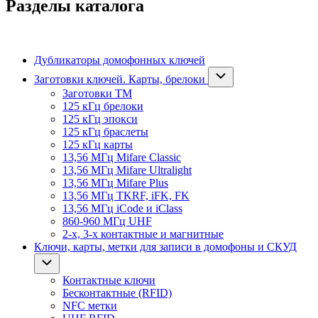
Разделы каталога
Дубликаторы домофонных ключей
Заготовки ключей. Карты, брелоки
Заготовки ТМ
125 кГц брелоки
125 кГц эпокси
125 кГц браслеты
125 кГц карты
13,56 МГц Mifare Classic
13,56 МГц Mifare Ultralight
13,56 МГц Mifare Plus
13,56 МГц TKRF, iFK, FK
13,56 МГц iCode и iClass
860-960 МГц UHF
2-х, 3-х контактные и магнитные
Ключи, карты, метки для записи в домофоны и СКУД
Контактные ключи
Бесконтактные (RFID)
NFC метки