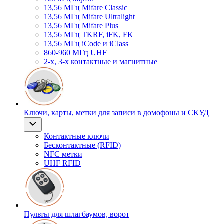
13,56 МГц Mifare Classic
13,56 МГц Mifare Ultralight
13,56 МГц Mifare Plus
13,56 МГц TKRF, iFK, FK
13,56 МГц iCode и iClass
860-960 МГц UHF
2-х, 3-х контактные и магнитные
Ключи, карты, метки для записи в домофоны и СКУД
Контактные ключи
Бесконтактные (RFID)
NFC метки
UHF RFID
Пульты для шлагбаумов, ворот