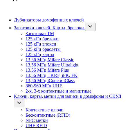
Дубликаторы домофонных ключей
Заготовки ключей. Карты, брелоки
Заготовки ТМ
125 кГц брелоки
125 кГц эпокси
125 кГц браслеты
125 кГц карты
13,56 МГц Mifare Classic
13,56 МГц Mifare Ultralight
13,56 МГц Mifare Plus
13,56 МГц TKRF, iFK, FK
13,56 МГц iCode и iClass
860-960 МГц UHF
2-х, 3-х контактные и магнитные
Ключи, карты, метки для записи в домофоны и СКУД
Контактные ключи
Бесконтактные (RFID)
NFC метки
UHF RFID