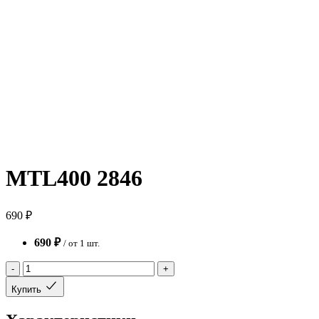
MTL400 2846
690 ₽
690 ₽
/ от 1 шт.
-
+
Купить