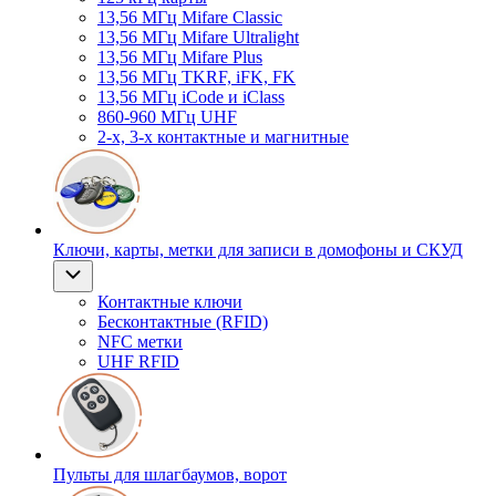
13,56 МГц Mifare Classic
13,56 МГц Mifare Ultralight
13,56 МГц Mifare Plus
13,56 МГц TKRF, iFK, FK
13,56 МГц iCode и iClass
860-960 МГц UHF
2-х, 3-х контактные и магнитные
Ключи, карты, метки для записи в домофоны и СКУД
Контактные ключи
Бесконтактные (RFID)
NFC метки
UHF RFID
Пульты для шлагбаумов, ворот