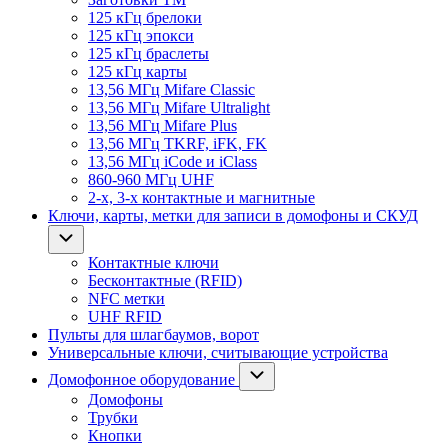
125 кГц брелоки
125 кГц эпокси
125 кГц браслеты
125 кГц карты
13,56 МГц Mifare Classic
13,56 МГц Mifare Ultralight
13,56 МГц Mifare Plus
13,56 МГц TKRF, iFK, FK
13,56 МГц iCode и iClass
860-960 МГц UHF
2-х, 3-х контактные и магнитные
Ключи, карты, метки для записи в домофоны и СКУД
Контактные ключи
Бесконтактные (RFID)
NFC метки
UHF RFID
Пульты для шлагбаумов, ворот
Универсальные ключи, считывающие устройства
Домофонное оборудование
Домофоны
Трубки
Кнопки