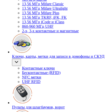
13,56 МГц Mifare Classic
13,56 МГц Mifare Ultralight
13,56 МГц Mifare Plus
13,56 МГц TKRF, iFK, FK
13,56 МГц iCode и iClass
860-960 МГц UHF
2-х, 3-х контактные и магнитные
Ключи, карты, метки для записи в домофоны и СКУД
Контактные ключи
Бесконтактные (RFID)
NFC метки
UHF RFID
Пульты для шлагбаумов, ворот