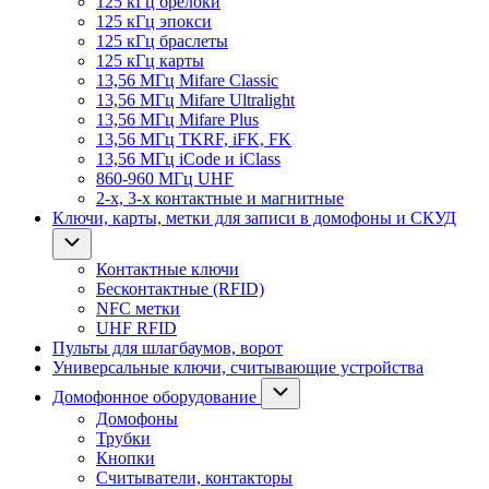
125 кГц брелоки
125 кГц эпокси
125 кГц браслеты
125 кГц карты
13,56 МГц Mifare Classic
13,56 МГц Mifare Ultralight
13,56 МГц Mifare Plus
13,56 МГц TKRF, iFK, FK
13,56 МГц iCode и iClass
860-960 МГц UHF
2-х, 3-х контактные и магнитные
Ключи, карты, метки для записи в домофоны и СКУД
Контактные ключи
Бесконтактные (RFID)
NFC метки
UHF RFID
Пульты для шлагбаумов, ворот
Универсальные ключи, считывающие устройства
Домофонное оборудование
Домофоны
Трубки
Кнопки
Считыватели, контакторы