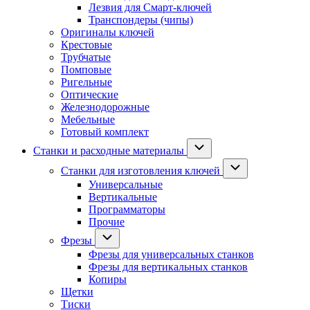
Лезвия для Смарт-ключей
Транспондеры (чипы)
Оригиналы ключей
Крестовые
Трубчатые
Помповые
Ригельные
Оптические
Железнодорожные
Мебельные
Готовый комплект
Станки и расходные материалы
Станки для изготовления ключей
Универсальные
Вертикальные
Программаторы
Прочие
Фрезы
Фрезы для универсальных станков
Фрезы для вертикальных станков
Копиры
Щетки
Тиски