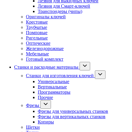
Лезвия для выкидных ключей
Лезвия для Смарт-ключей
Транспондеры (чипы)
Оригиналы ключей
Крестовые
Трубчатые
Помповые
Ригельные
Оптические
Железнодорожные
Мебельные
Готовый комплект
Станки и расходные материалы
Станки для изготовления ключей
Универсальные
Вертикальные
Программаторы
Прочие
Фрезы
Фрезы для универсальных станков
Фрезы для вертикальных станков
Копиры
Щетки