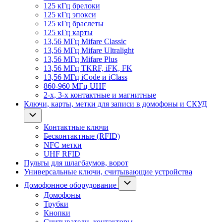
125 кГц брелоки
125 кГц эпокси
125 кГц браслеты
125 кГц карты
13,56 МГц Mifare Classic
13,56 МГц Mifare Ultralight
13,56 МГц Mifare Plus
13,56 МГц TKRF, iFK, FK
13,56 МГц iCode и iClass
860-960 МГц UHF
2-х, 3-х контактные и магнитные
Ключи, карты, метки для записи в домофоны и СКУД
Контактные ключи
Бесконтактные (RFID)
NFC метки
UHF RFID
Пульты для шлагбаумов, ворот
Универсальные ключи, считывающие устройства
Домофонное оборудование
Домофоны
Трубки
Кнопки
Считыватели, контакторы