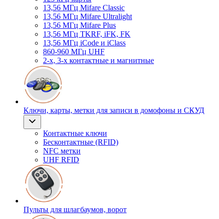
13,56 МГц Mifare Classic
13,56 МГц Mifare Ultralight
13,56 МГц Mifare Plus
13,56 МГц TKRF, iFK, FK
13,56 МГц iCode и iClass
860-960 МГц UHF
2-х, 3-х контактные и магнитные
Ключи, карты, метки для записи в домофоны и СКУД
Контактные ключи
Бесконтактные (RFID)
NFC метки
UHF RFID
Пульты для шлагбаумов, ворот