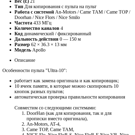
Вес (г.)
21
Тип
Для копирования с пульта на пульт
Работа с системой
An-Motors / Came TAM / Came TOP /
Doorhan / Nice Flors / Nice Smilo
Частота
433 МГц
Количество каналов
4
Код
динамический / фиксированный
Дальность действия
0 — 150 м
Размер
62 × 36.3 × 13 мм
Модель
Apollo
Описание
Особенности пульта "Ultra-10":
работает как замена оригинала и как копировщик;
10 ячеек памяти, в которые можно скопировать 10
кнопок разных пультов;
автоматическая проверка правильности копирования
Совместим со следующими системами:
DoorHan (как для копирования, так и для
прописки вместо оригинала),
An-Motors, AT-4,
Came TOP, Came TAM,
NICE Flo, Nice FloR-S, Nice FloR-E,Nice VR, Nice