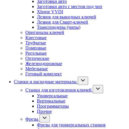
Заготовки авто
Заготовки авто с местом под чип
Xhorse VVDI
Лезвия для выкидных ключей
Лезвия для Смарт-ключей
Транспондеры (чипы)
Оригиналы ключей
Крестовые
Трубчатые
Помповые
Ригельные
Оптические
Железнодорожные
Мебельные
Готовый комплект
Станки и расходные материалы
Станки для изготовления ключей
Универсальные
Вертикальные
Программаторы
Прочие
Фрезы
Фрезы для универсальных станков