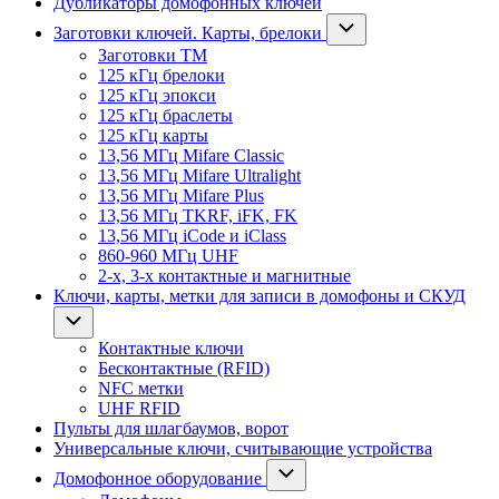
Дубликаторы домофонных ключей
Заготовки ключей. Карты, брелоки
Заготовки ТМ
125 кГц брелоки
125 кГц эпокси
125 кГц браслеты
125 кГц карты
13,56 МГц Mifare Classic
13,56 МГц Mifare Ultralight
13,56 МГц Mifare Plus
13,56 МГц TKRF, iFK, FK
13,56 МГц iCode и iClass
860-960 МГц UHF
2-х, 3-х контактные и магнитные
Ключи, карты, метки для записи в домофоны и СКУД
Контактные ключи
Бесконтактные (RFID)
NFC метки
UHF RFID
Пульты для шлагбаумов, ворот
Универсальные ключи, считывающие устройства
Домофонное оборудование