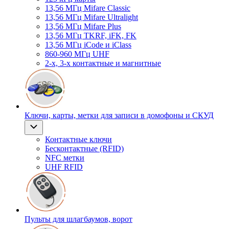
13,56 МГц Mifare Classic
13,56 МГц Mifare Ultralight
13,56 МГц Mifare Plus
13,56 МГц TKRF, iFK, FK
13,56 МГц iCode и iClass
860-960 МГц UHF
2-х, 3-х контактные и магнитные
Ключи, карты, метки для записи в домофоны и СКУД
Контактные ключи
Бесконтактные (RFID)
NFC метки
UHF RFID
Пульты для шлагбаумов, ворот