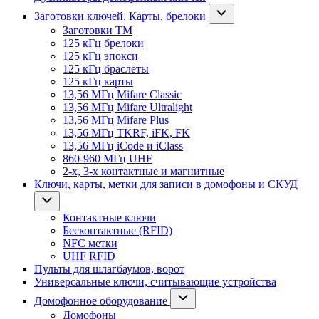
Заготовки ключей. Карты, брелоки
Заготовки ТМ
125 кГц брелоки
125 кГц эпокси
125 кГц браслеты
125 кГц карты
13,56 МГц Mifare Classic
13,56 МГц Mifare Ultralight
13,56 МГц Mifare Plus
13,56 МГц TKRF, iFK, FK
13,56 МГц iCode и iClass
860-960 МГц UHF
2-х, 3-х контактные и магнитные
Ключи, карты, метки для записи в домофоны и СКУД
Контактные ключи
Бесконтактные (RFID)
NFC метки
UHF RFID
Пульты для шлагбаумов, ворот
Универсальные ключи, считывающие устройства
Домофонное оборудование
Домофоны