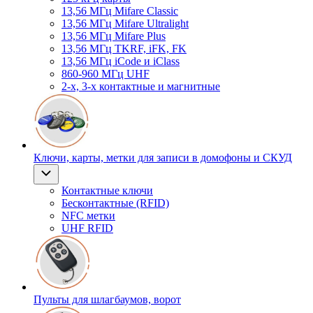
13,56 МГц Mifare Classic
13,56 МГц Mifare Ultralight
13,56 МГц Mifare Plus
13,56 МГц TKRF, iFK, FK
13,56 МГц iCode и iClass
860-960 МГц UHF
2-х, 3-х контактные и магнитные
Ключи, карты, метки для записи в домофоны и СКУД
Контактные ключи
Бесконтактные (RFID)
NFC метки
UHF RFID
Пульты для шлагбаумов, ворот