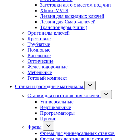
Заготовки авто с местом под чип
Xhorse VVDI
Лезвия для выкидных ключей
Лезвия для Смарт-ключей
Транспондеры (чипы)
Оригиналы ключей
Крестовые
Трубчатые
Помповые
Ригельные
Оптические
Железнодорожные
Мебельные
Готовый комплект
Станки и расходные материалы
Станки для изготовления ключей
Универсальные
Вертикальные
Программаторы
Прочие
Фрезы
Фрезы для универсальных станков
Фрезы для вертикальных станков