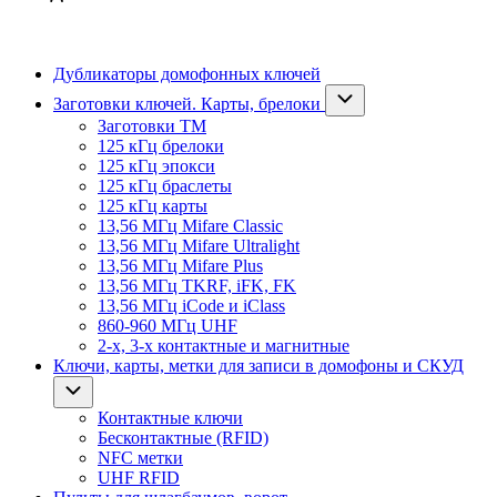
Дубликаторы домофонных ключей
Заготовки ключей. Карты, брелоки
Заготовки ТМ
125 кГц брелоки
125 кГц эпокси
125 кГц браслеты
125 кГц карты
13,56 МГц Mifare Classic
13,56 МГц Mifare Ultralight
13,56 МГц Mifare Plus
13,56 МГц TKRF, iFK, FK
13,56 МГц iCode и iClass
860-960 МГц UHF
2-х, 3-х контактные и магнитные
Ключи, карты, метки для записи в домофоны и СКУД
Контактные ключи
Бесконтактные (RFID)
NFC метки
UHF RFID