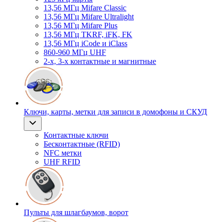
13,56 МГц Mifare Classic
13,56 МГц Mifare Ultralight
13,56 МГц Mifare Plus
13,56 МГц TKRF, iFK, FK
13,56 МГц iCode и iClass
860-960 МГц UHF
2-х, 3-х контактные и магнитные
Ключи, карты, метки для записи в домофоны и СКУД
Контактные ключи
Бесконтактные (RFID)
NFC метки
UHF RFID
Пульты для шлагбаумов, ворот