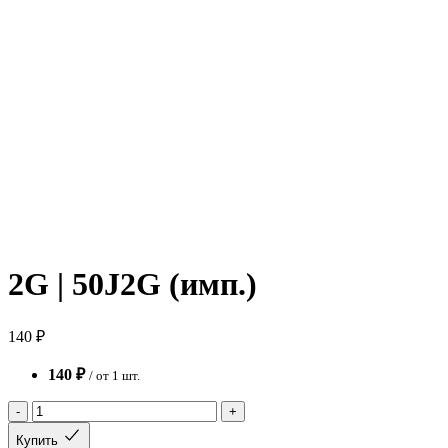
2G | 50J2G (имп.)
140 ₽
140 ₽
/ от 1 шт.
-
+
Купить