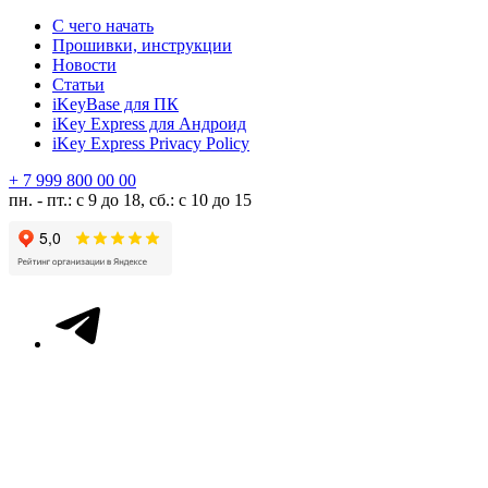
С чего начать
Прошивки, инструкции
Новости
Статьи
iKeyBase для ПК
iKey Express для Андроид
iKey Express Privacy Policy
+ 7 999 800 00 00
пн. - пт.: с 9 до 18, сб.: с 10 до 15