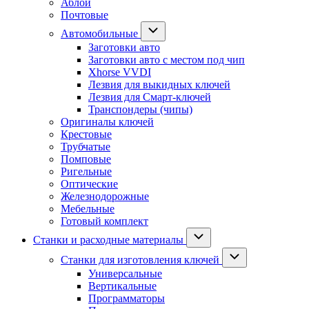
Аблой
Почтовые
Автомобильные
Заготовки авто
Заготовки авто с местом под чип
Xhorse VVDI
Лезвия для выкидных ключей
Лезвия для Смарт-ключей
Транспондеры (чипы)
Оригиналы ключей
Крестовые
Трубчатые
Помповые
Ригельные
Оптические
Железнодорожные
Мебельные
Готовый комплект
Станки и расходные материалы
Станки для изготовления ключей
Универсальные
Вертикальные
Программаторы