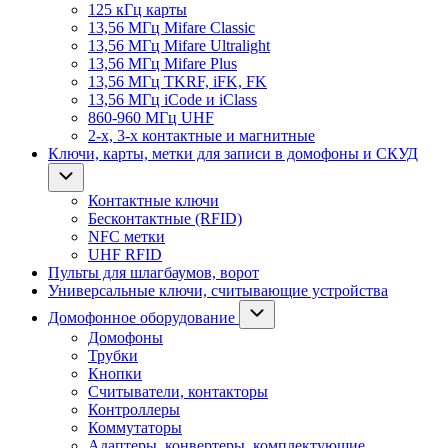
125 кГц карты
13,56 МГц Mifare Classic
13,56 МГц Mifare Ultralight
13,56 МГц Mifare Plus
13,56 МГц TKRF, iFK, FK
13,56 МГц iCode и iClass
860-960 МГц UHF
2-х, 3-х контактные и магнитные
Ключи, карты, метки для записи в домофоны и СКУД
Контактные ключи
Бесконтактные (RFID)
NFC метки
UHF RFID
Пульты для шлагбаумов, ворот
Универсальные ключи, считывающие устройства
Домофонное оборудование
Домофоны
Трубки
Кнопки
Считыватели, контакторы
Контроллеры
Коммутаторы
Адаптеры, конвертеры, комплектующие