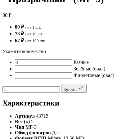
80 ₽
80 ₽
/ от 1 шт.
73 ₽
/ от 10 шт.
67 ₽
/ от 100 шт.
Укажите количество
Разные
Зелёные (овал)
Фиолетовые (овал)
Купить
Характеристики
Артикул
43715
Вес (г.)
5
Чип
MF-3
Обход фильтров
Да
Формат RFID
Mifare, 13.56 МГц