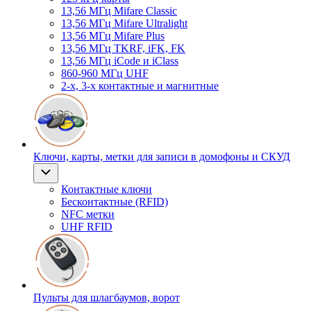
13,56 МГц Mifare Classic
13,56 МГц Mifare Ultralight
13,56 МГц Mifare Plus
13,56 МГц TKRF, iFK, FK
13,56 МГц iCode и iClass
860-960 МГц UHF
2-х, 3-х контактные и магнитные
Ключи, карты, метки для записи в домофоны и СКУД
Контактные ключи
Бесконтактные (RFID)
NFC метки
UHF RFID
Пульты для шлагбаумов, ворот