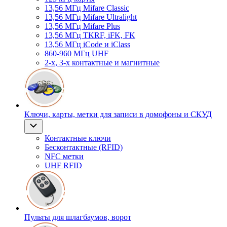
13,56 МГц Mifare Classic
13,56 МГц Mifare Ultralight
13,56 МГц Mifare Plus
13,56 МГц TKRF, iFK, FK
13,56 МГц iCode и iClass
860-960 МГц UHF
2-х, 3-х контактные и магнитные
Ключи, карты, метки для записи в домофоны и СКУД
Контактные ключи
Бесконтактные (RFID)
NFC метки
UHF RFID
Пульты для шлагбаумов, ворот