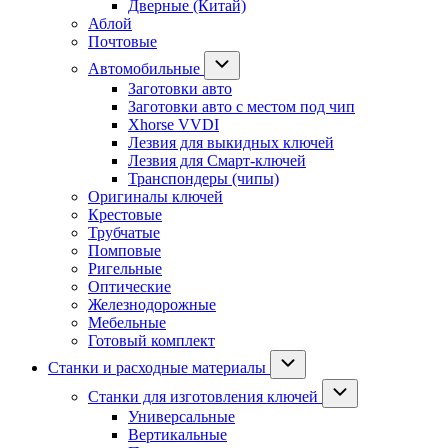
Дверные (Китай)
Аблой
Почтовые
Автомобильные
Заготовки авто
Заготовки авто с местом под чип
Xhorse VVDI
Лезвия для выкидных ключей
Лезвия для Смарт-ключей
Транспондеры (чипы)
Оригиналы ключей
Крестовые
Трубчатые
Помповые
Ригельные
Оптические
Железнодорожные
Мебельные
Готовый комплект
Станки и расходные материалы
Станки для изготовления ключей
Универсальные
Вертикальные