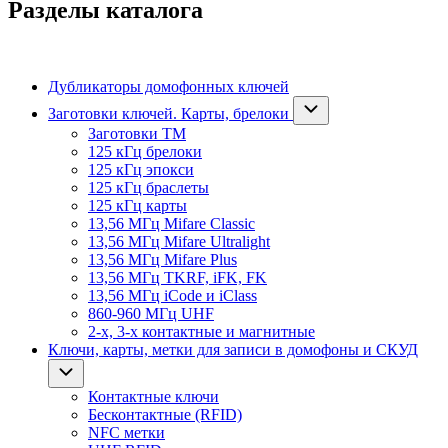
Разделы каталога
Дубликаторы домофонных ключей
Заготовки ключей. Карты, брелоки
Заготовки ТМ
125 кГц брелоки
125 кГц эпокси
125 кГц браслеты
125 кГц карты
13,56 МГц Mifare Classic
13,56 МГц Mifare Ultralight
13,56 МГц Mifare Plus
13,56 МГц TKRF, iFK, FK
13,56 МГц iCode и iClass
860-960 МГц UHF
2-х, 3-х контактные и магнитные
Ключи, карты, метки для записи в домофоны и СКУД
Контактные ключи
Бесконтактные (RFID)
NFC метки